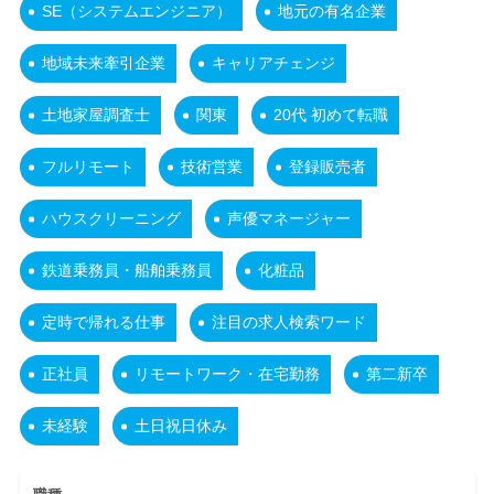
SE（システムエンジニア）
地元の有名企業
地域未来牽引企業
キャリアチェンジ
土地家屋調査士
関東
20代 初めて転職
フルリモート
技術営業
登録販売者
ハウスクリーニング
声優マネージャー
鉄道乗務員・船舶乗務員
化粧品
定時で帰れる仕事
注目の求人検索ワード
正社員
リモートワーク・在宅勤務
第二新卒
未経験
土日祝日休み