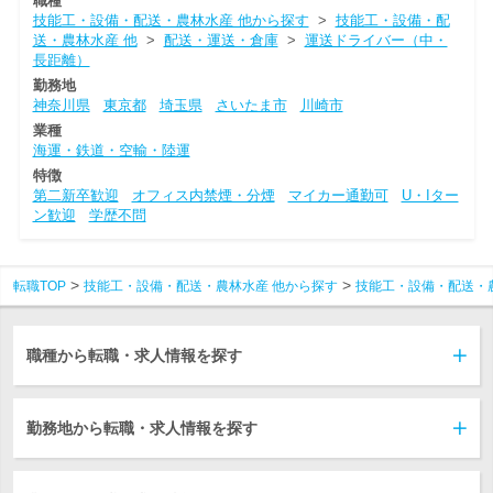
職種
技能工・設備・配送・農林水産 他から探す
>
技能工・設備・配
送・農林水産 他
>
配送・運送・倉庫
>
運送ドライバー（中・
長距離）
勤務地
神奈川県
東京都
埼玉県
さいたま市
川崎市
業種
海運・鉄道・空輸・陸運
特徴
第二新卒歓迎
オフィス内禁煙・分煙
マイカー通勤可
U・Iター
ン歓迎
学歴不問
転職TOP
技能工・設備・配送・農林水産 他から探す
技能工・設備・配送・
職種から転職・求人情報を探す
勤務地から転職・求人情報を探す