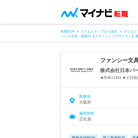
転職TOP
クリエイティブから探す
クリエイ
ンシー文具・雑貨の【グラフィックデザイナー】
ファンシー文
株式会社日本パ
★年休119日 ★土日
勤務地
大阪府
雇用形態
正社員
業種未経験OK
第二新卒歓迎
学