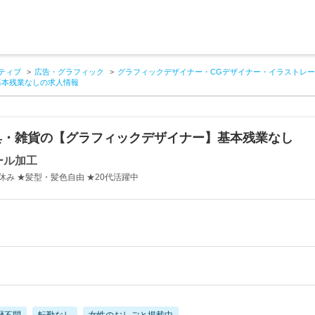
ティブ
広告・グラフィック
グラフィックデザイナー・CGデザイナー・イラストレー
基本残業なしの求人情報
具・雑貨の【グラフィックデザイナー】基本残業なし
ール加工
祝休み ★髪型・髪色自由 ★20代活躍中
歴不問
転勤なし
女性のおしごと掲載中