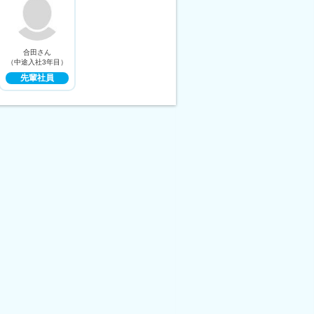
合田さん
（中途入社3年目）
先輩社員