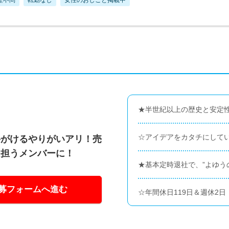
★半世紀以上の歴史と安定
☆アイデアをカタチにして
手がけるやりがいアリ！売
を担うメンバーに！
★基本定時退社で、”よゆう
募フォームへ進む
☆年間休日119日＆週休2