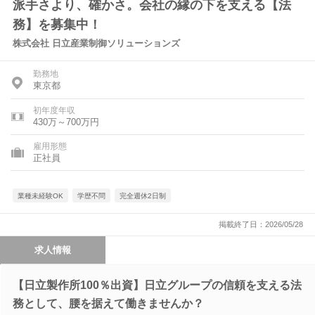
派手さより、確かさ。会社の縁の下を支える【法
務】を募集中！
株式会社 日立産業制御ソリューションズ
勤務地
東京都
初年度年収
430万～700万円
雇用形態
正社員
業種未経験OK
学歴不問
完全週休2日制
掲載終了日：2026/05/28
求人情報
【日立製作所100％出資】日立グループの信頼を支える法
務として、腰を据えて働きませんか？