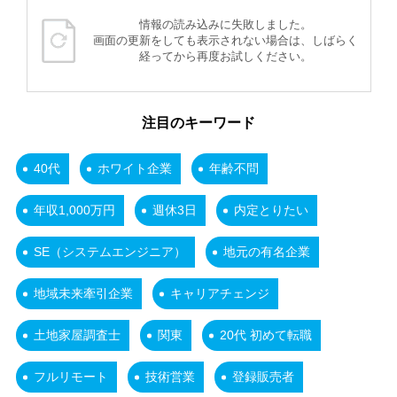
情報の読み込みに失敗しました。
画面の更新をしても表示されない場合は、しばらく
経ってから再度お試しください。
注目のキーワード
40代
ホワイト企業
年齢不問
年収1,000万円
週休3日
内定とりたい
SE（システムエンジニア）
地元の有名企業
地域未来牽引企業
キャリアチェンジ
土地家屋調査士
関東
20代 初めて転職
フルリモート
技術営業
登録販売者