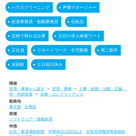
ハウスクリーニング
声優マネージャー
鉄道乗務員・船舶乗務員
化粧品
定時で帰れる仕事
注目の求人検索ワード
正社員
リモートワーク・在宅勤務
第二新卒
未経験
土日祝日休み
職種
管理・事務から探す
>
管理・事務
>
人事・総務・法務・広報・
IR・内部監査
>
法務・コンプライアンス
勤務地
東京都
台東区
業種
ソフトウェア・情報処理
特徴
社宅・家賃補助制度
年間休日125日以上
女性管理職登用実績あ