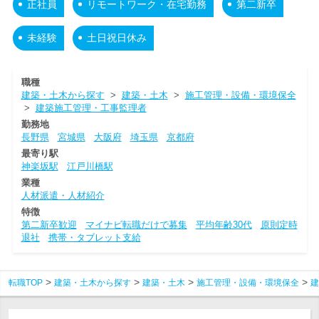
正社員
リモートワーク・在宅勤務
第二新卒
未経験
土日祝日休み
職種
建築・土木から探す
>
建築・土木
>
施工管理・設備・環境保全
>
建築施工管理・工事監理者
勤務地
長野県
宮城県
大阪府
埼玉県
京都府
最寄り駅
神楽坂駅
江戸川橋駅
業種
人材派遣・人材紹介
特徴
第二新卒歓迎
マイナビ転職だけで募集
平均年齢30代
原則定時
退社
携帯・タブレット支給
転職TOP
建築・土木から探す
建築・土木
施工管理・設備・環境保全
建