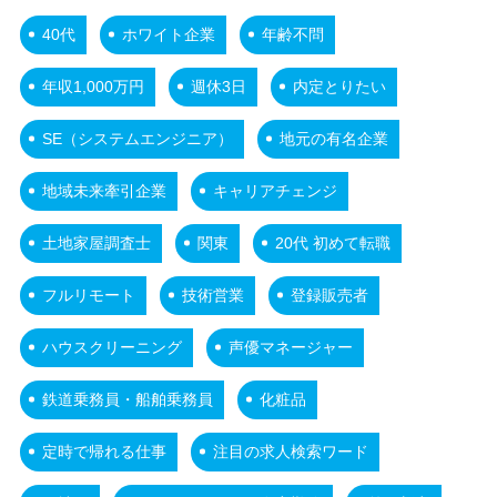
40代
ホワイト企業
年齢不問
年収1,000万円
週休3日
内定とりたい
SE（システムエンジニア）
地元の有名企業
地域未来牽引企業
キャリアチェンジ
土地家屋調査士
関東
20代 初めて転職
フルリモート
技術営業
登録販売者
ハウスクリーニング
声優マネージャー
鉄道乗務員・船舶乗務員
化粧品
定時で帰れる仕事
注目の求人検索ワード