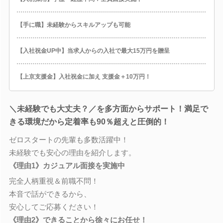
【手に職】未経験からスキルアップも可能
【入社祝金UP中】当求人からの入社で最大15万円を贈呈
【上京支援金】入社祝金に加え 支援金＋10万円！
＼未経験でも大丈夫？／を多方面からサポート！満足で
きる環境だから定着率も90％超えと圧倒的！
ゼロスタートの先輩も多数活躍中！
未経験でも安心の理由を紹介します。
《理由1》カジュアル面接を実施中
完全人柄重視＆前職不問！
本音で話ができるから、
安心してご応募ください！
《理由2》できることから徐々にお任せ！