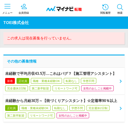
メニュー
会員登録
閲覧履歴
検索
TOEI株式会社
この求人は現在募集を行っていません。
その他の募集情報
未経験で平均月収43.5万…これはバグ？【施工管理アシスタント】
新着
正社員
職種・業種未経験OK
転勤なし
学歴不問
完全週休2日制
第二新卒歓迎
リモートワーク可
女性のおしごと掲載中
未経験から月給30万～【街づくりアシスタント】☆定着率90％以上
正社員
職種・業種未経験OK
転勤なし
学歴不問
完全週休2日制
第二新卒歓迎
リモートワーク可
女性のおしごと掲載中