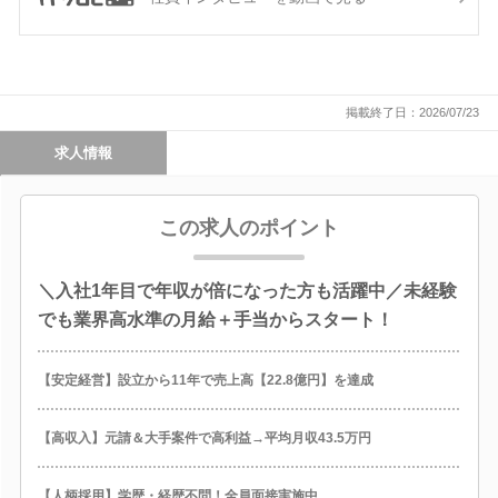
掲載終了日：2026/07/23
求人情報
この求人のポイント
＼入社1年目で年収が倍になった方も活躍中／未経験
でも業界高水準の月給＋手当からスタート！
【安定経営】設立から11年で売上高【22.8億円】を達成
【高収入】元請＆大手案件で高利益→平均月収43.5万円
【人柄採用】学歴・経歴不問！全員面接実施中