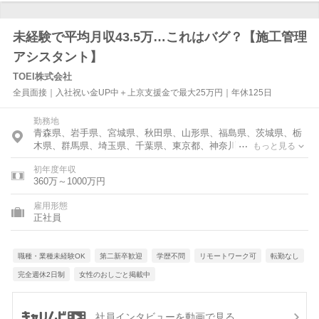
未経験で平均月収43.5万…これはバグ？【施工管理
アシスタント】
TOEI株式会社
全員面接｜入社祝い金UP中＋上京支援金で最大25万円｜年休125日
勤務地
青森県、岩手県、宮城県、秋田県、山形県、福島県、茨城県、栃
木県、群馬県、埼玉県、千葉県、東京都、神奈川県、富山県、石
もっと見る
川県、福井県、新潟県、山梨県、長野県、岐阜県、静岡県、愛知
初年度年収
県、三重県、滋賀県、京都府、大阪府、兵庫県、奈良県、和歌山
360万～1000万円
県、鳥取県、島根県、岡山県、広島県、山口県、徳島県、香川
県、愛媛県、高知県、福岡県、佐賀県、長崎県、熊本県、大分
雇用形態
県、宮崎県、鹿児島県
正社員
職種・業種未経験OK
第二新卒歓迎
学歴不問
リモートワーク可
転勤なし
完全週休2日制
女性のおしごと掲載中
社員インタビューを動画で見る