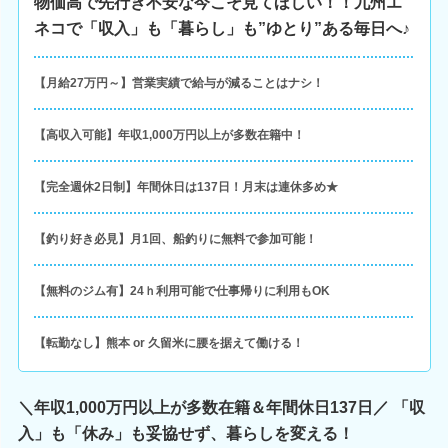
物価高で先行き不安な今こそ見てほしい！！九州エ
ネコで「収入」も「暮らし」も”ゆとり”ある毎日へ♪
【月給27万円～】営業実績で給与が減ることはナシ！
【高収入可能】年収1,000万円以上が多数在籍中！
【完全週休2日制】年間休日は137日！月末は連休多め★
【釣り好き必見】月1回、船釣りに無料で参加可能！
【無料のジム有】24ｈ利用可能で仕事帰りに利用もOK
【転勤なし】熊本 or 久留米に腰を据えて働ける！
＼年収1,000万円以上が多数在籍＆年間休日137日／ 「収
入」も「休み」も妥協せず、暮らしを変える！