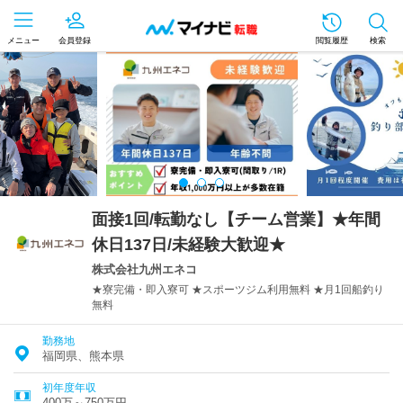
メニュー
会員登録
閲覧履歴
検索
面接1回/転勤なし【チーム営業】★年間
休日137日/未経験大歓迎★
株式会社九州エネコ
★寮完備・即入寮可 ★スポーツジム利用無料 ★月1回船釣り
無料
勤務地
福岡県、熊本県
初年度年収
400万～750万円