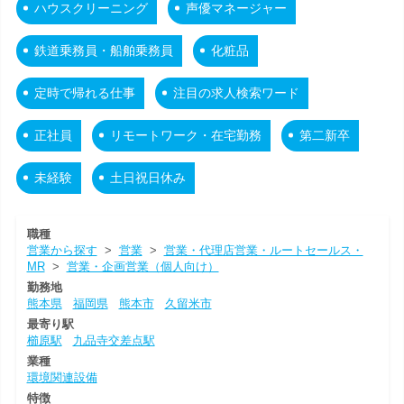
ハウスクリーニング
声優マネージャー
鉄道乗務員・船舶乗務員
化粧品
定時で帰れる仕事
注目の求人検索ワード
正社員
リモートワーク・在宅勤務
第二新卒
未経験
土日祝日休み
職種
営業から探す
>
営業
>
営業・代理店営業・ルートセールス・
MR
>
営業・企画営業（個人向け）
勤務地
熊本県
福岡県
熊本市
久留米市
最寄り駅
櫛原駅
九品寺交差点駅
業種
環境関連設備
特徴