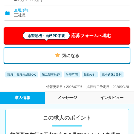
雇用形態
正社員
応募フォームへ進む
志望動機・自己PR不要
気になる
職種・業種未経験OK
第二新卒歓迎
学歴不問
転勤なし
完全週休2日制
情報更新日：2026/07/07
掲載終了予定日：2026/09/28
求人情報
メッセージ
インタビュー
この求人のポイント