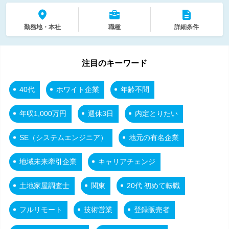
勤務地・本社
職種
詳細条件
注目のキーワード
40代
ホワイト企業
年齢不問
年収1,000万円
週休3日
内定とりたい
SE（システムエンジニア）
地元の有名企業
地域未来牽引企業
キャリアチェンジ
土地家屋調査士
関東
20代 初めて転職
フルリモート
技術営業
登録販売者