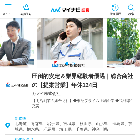
メニュー
会員登録
閲覧履歴
検索
圧倒的安定＆業界経験者優遇｜総合商社
の【提案営業】年休124日
カメイ株式会社
【明治創業の総合商社】◆東証プライム上場企業 ◆福利厚生
充実
勤務地
北海道、青森県、岩手県、宮城県、秋田県、山形県、福島県、茨
城県、栃木県、群馬県、埼玉県、千葉県、神奈川県
初年度年収