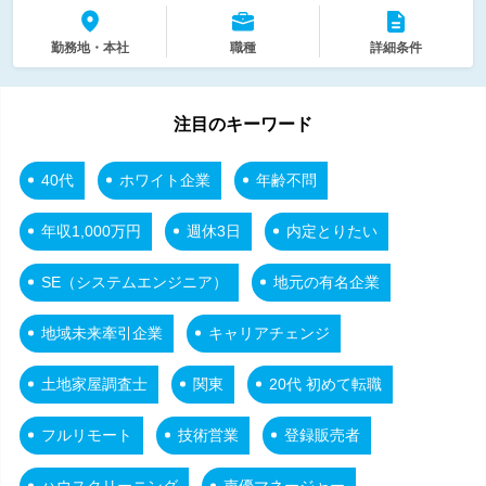
勤務地・本社
職種
詳細条件
注目のキーワード
40代
ホワイト企業
年齢不問
年収1,000万円
週休3日
内定とりたい
SE（システムエンジニア）
地元の有名企業
地域未来牽引企業
キャリアチェンジ
土地家屋調査士
関東
20代 初めて転職
フルリモート
技術営業
登録販売者
ハウスクリーニング
声優マネージャー