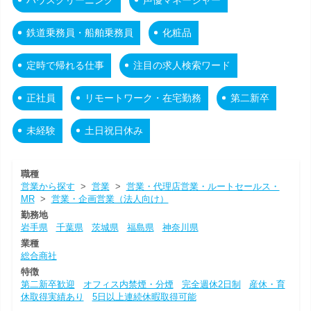
鉄道乗務員・船舶乗務員
化粧品
定時で帰れる仕事
注目の求人検索ワード
正社員
リモートワーク・在宅勤務
第二新卒
未経験
土日祝日休み
職種
営業から探す
>
営業
>
営業・代理店営業・ルートセールス・
MR
>
営業・企画営業（法人向け）
勤務地
岩手県
千葉県
茨城県
福島県
神奈川県
業種
総合商社
特徴
第二新卒歓迎
オフィス内禁煙・分煙
完全週休2日制
産休・育
休取得実績あり
5日以上連続休暇取得可能