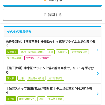
質問する
その他の募集情報
未経験OKの【営業事務】◆転勤なし＋東証プライム上場企業で働
く
契約社員
職種・業種未経験OK
上場
転勤なし
完全週休2日制
第二新卒歓迎
女性のおしごと掲載中
【施工管理】◆東証プライム上場の総合商社で、リノベを手がけ
る
正社員
上場
完全週休2日制
第二新卒歓迎
【保安スタッフ(技術者及び管理者)】◆上場企業＆"手に職"が叶
う
正社員
業種未経験OK
上場
第二新卒歓迎