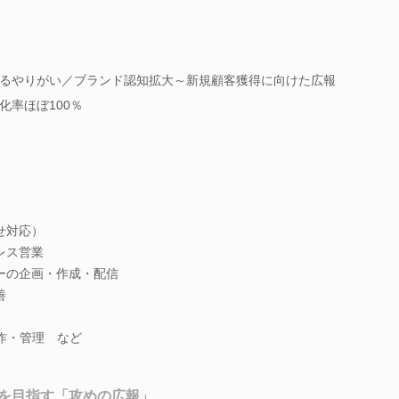
るやりがい／ブランド認知拡大～新規顧客獲得に向けた広報
化率ほぼ100％
せ対応）
レス営業
ーの企画・作成・配信
善
作・管理 など
を目指す「攻めの広報」