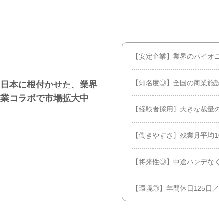
【安定企業】業界のパイオ
【知名度◎】全国の商業施設
を日本に根付かせた、業界
企業コラボで市場拡大中
【経験者採用】大きな裁量
【働きやすさ】残業月平均1
【将来性◎】中途ハンデな
【環境◎】年間休日125日／