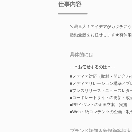
仕事内容
＼裁量大！アイデアがカタチにな
活動全般をお任せします★有休消
具体的には
…＊お任せするのは＊…
■メディア対応（取材・問い合わ
■メディアリレーション構築／プ
■プレスリリース・ニュースレタ
■コーポレートサイトの更新・改
■PRイベントの企画立案・実施
■Web・紙コンテンツの企画・制
ブランド認知＆新規顧客拡大