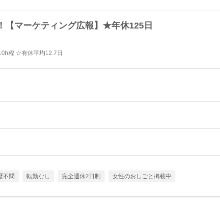
！【マーケティング広報】★年休125日
h程 ☆有休平均12.7日
歴不問
転勤なし
完全週休2日制
女性のおしごと掲載中