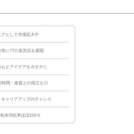
ニアとして市場拡大中
等に77の直営店を展開
のもとアイデアをカタチに
0時間・家庭との両立も◎
くキャリアアップのチャンス
有休消化率ほぼ100％