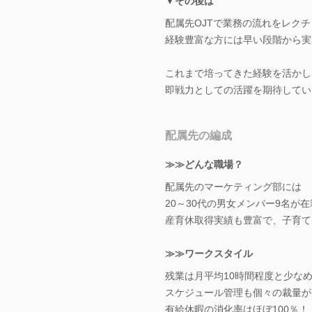
▼その後は
配属先OJTで業務の流れをレク
経験豊富な方には早い段階から実
これまで培ってきた経験を活かし
即戦力としての活躍を期待してい
配属先の編成
≫≫どんな職場？
配属先のマーケティング部には
20～30代の男女メンバー9名が
産育休取得実績も豊富で、子育て
≫≫ワークスタイル
残業は月平均10時間程度と少な
スケジュール管理も個々の裁量が
有給休暇の消化率はほぼ100％！