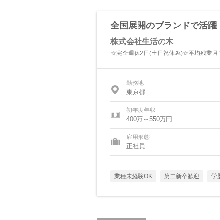
全国展開のブランドで活躍
株式会社生活の木
☆完全週休2日(土日祝休み)☆平均残業月10
勤務地
東京都
初年度年収
400万～550万円
雇用形態
正社員
業種未経験OK
第二新卒歓迎
学