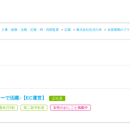
人事・総務・法務・広報・IR・内部監査
広報
株式会社生活の木
全国展開のブラ
ーで活躍♪【EC運営】
正社員
週休2日制
第二新卒歓迎
女性のおしごと掲載中