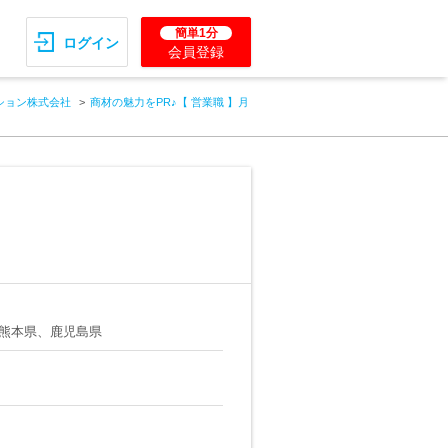
簡単1分
ログイン
会員登録
ション株式会社
商材の魅力をPR♪【 営業職 】月
熊本県、鹿児島県