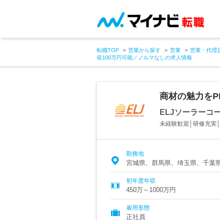
転職TOP
営業から探す
営業
営業・代理
収100万円可能／ノルマなしの求人情報
商材の魅力をP
ELJソーラーコ
未経験歓迎│研修充実│
勤務地
宮城県、群馬県、埼玉県、千葉
初年度年収
450万～1000万円
雇用形態
正社員