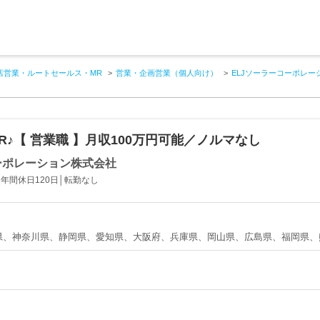
店営業・ルートセールス・MR
営業・企画営業（個人向け）
ELJソーラーコーポレー
R♪【 営業職 】月収100万円可能／ノルマなし
ーポレーション株式会社
年間休日120日│転勤なし
県、神奈川県、静岡県、愛知県、大阪府、兵庫県、岡山県、広島県、福岡県、