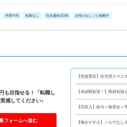
学歴不問
転勤なし
完全週休2日制
女性のおしごと掲載中
【実績豊富】住宅用スマエ
【未経験歓迎！】商材知識
万円も目指せる！「転職し
実感してください♪
【高収入】給与＋報奨金＋手
募フォームへ進む
【働きやすさ】ノルマなし