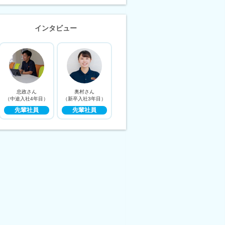
インタビュー
忠政さん
奥村さん
（中途入社4年目）
（新卒入社3年目）
先輩社員
先輩社員