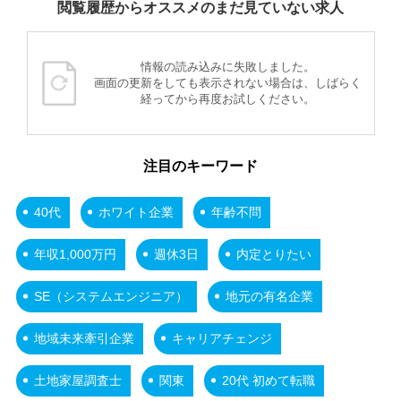
閲覧履歴からオススメのまだ見ていない求人
情報の読み込みに失敗しました。
画面の更新をしても表示されない場合は、しばらく
経ってから再度お試しください。
注目のキーワード
40代
ホワイト企業
年齢不問
年収1,000万円
週休3日
内定とりたい
SE（システムエンジニア）
地元の有名企業
地域未来牽引企業
キャリアチェンジ
土地家屋調査士
関東
20代 初めて転職