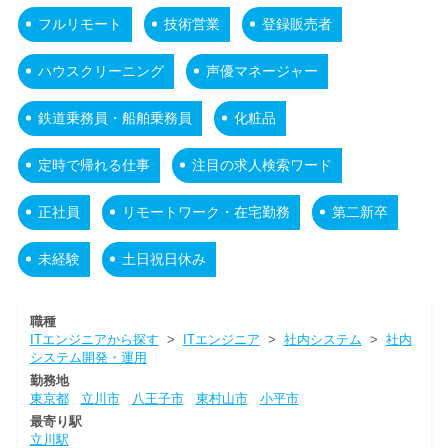
フルリモート
技術営業
登録販売者
ハウスクリーニング
声優マネージャー
鉄道乗務員・船舶乗務員
化粧品
定時で帰れる仕事
注目の求人検索ワード
正社員
リモートワーク・在宅勤務
第二新卒
未経験
土日祝日休み
職種
ITエンジニアから探す
>
ITエンジニア
>
社内システム
>
社内
システム開発・運用
勤務地
東京都
立川市
八王子市
東村山市
小平市
最寄り駅
立川駅