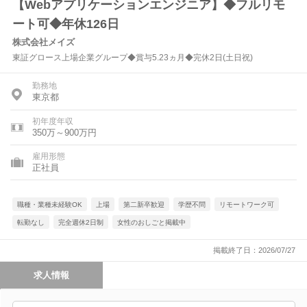
【Webアプリケーションエンジニア】◆フルリモ
ート可◆年休126日
株式会社メイズ
東証グロース上場企業グループ◆賞与5.23ヵ月◆完休2日(土日祝)
勤務地
東京都
初年度年収
350万～900万円
雇用形態
正社員
職種・業種未経験OK
上場
第二新卒歓迎
学歴不問
リモートワーク可
転勤なし
完全週休2日制
女性のおしごと掲載中
掲載終了日：2026/07/27
求人情報