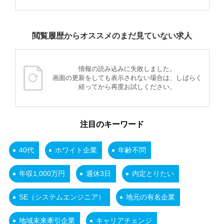
閲覧履歴からオススメのまだ見ていない求人
情報の読み込みに失敗しました。
画面の更新をしても表示されない場合は、しばらく
経ってから再度お試しください。
注目のキーワード
40代
ホワイト企業
年齢不問
年収1,000万円
週休3日
内定とりたい
SE（システムエンジニア）
地元の有名企業
地域未来牽引企業
キャリアチェンジ