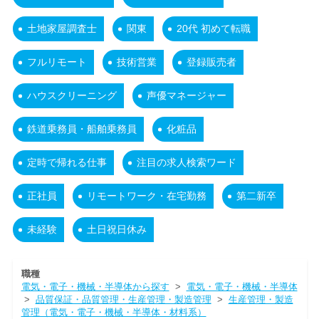
土地家屋調査士
関東
20代 初めて転職
フルリモート
技術営業
登録販売者
ハウスクリーニング
声優マネージャー
鉄道乗務員・船舶乗務員
化粧品
定時で帰れる仕事
注目の求人検索ワード
正社員
リモートワーク・在宅勤務
第二新卒
未経験
土日祝日休み
職種
電気・電子・機械・半導体から探す
>
電気・電子・機械・半導体
>
品質保証・品質管理・生産管理・製造管理
>
生産管理・製造
管理（電気・電子・機械・半導体・材料系）