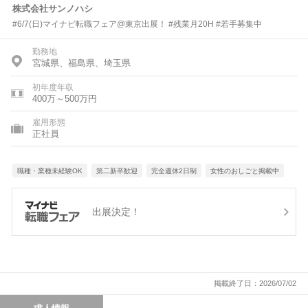
株式会社サンノハシ
#6/7(日)マイナビ転職フェア@東京出展！ #残業月20H #若手募集中
勤務地
宮城県、福島県、埼玉県
初年度年収
400万～500万円
雇用形態
正社員
職種・業種未経験OK
第二新卒歓迎
完全週休2日制
女性のおしごと掲載中
出展決定！
掲載終了日：2026/07/02