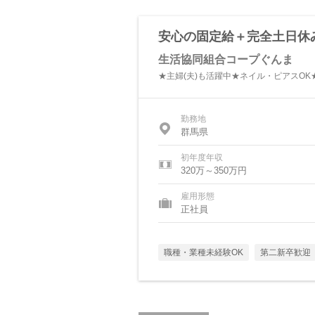
安心の固定給＋完全土日休
生活協同組合コープぐんま
★主婦(夫)も活躍中★ネイル・ピアスO
勤務地
群馬県
初年度年収
320万～350万円
雇用形態
正社員
職種・業種未経験OK
第二新卒歓迎