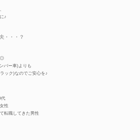
、
に♪
丈夫・・・？
◎
ンバー車)よりも
トラック)なのでご安心を♪
0代
女性
て転職してきた男性