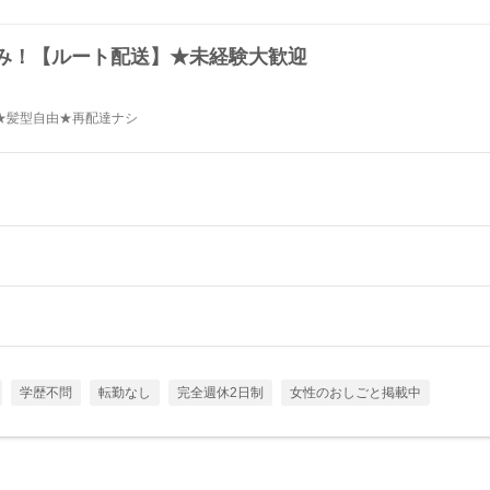
み！【ルート配送】★未経験大歓迎
K★髪型自由★再配達ナシ
学歴不問
転勤なし
完全週休2日制
女性のおしごと掲載中