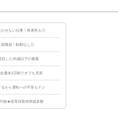
欠かせない仕事！将来性も◎
正規職員！転勤なし◎
着目した45歳以下の募集
完全週休2日制でオフも充実
するから運転への不安もナシ
得可能★産育休取得実績多数