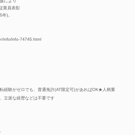
援により
従業員表彰
5年)。
r/info/info-74745.html
経験がゼロでも、普通免許(AT限定可)があればOK★人柄重
、立派な経歴などは不要です
、