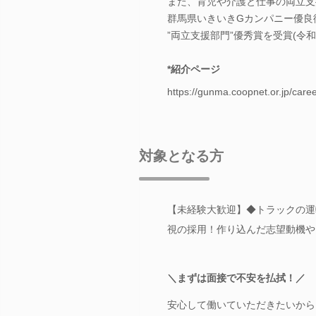
また、育児や介護と仕事の両立支
群馬県いきいきGカンパニー優良
”両立支援部門”優秀賞を受賞(令和
*紹介ページ
https://gunma.coopnet.or.jp/caree
対象となる方
【未経験大歓迎】◆トラックの運転
視の採用！作り込んだ志望動機や
＼まずは面接で不安を払拭！／
安心して働いていただきたいから