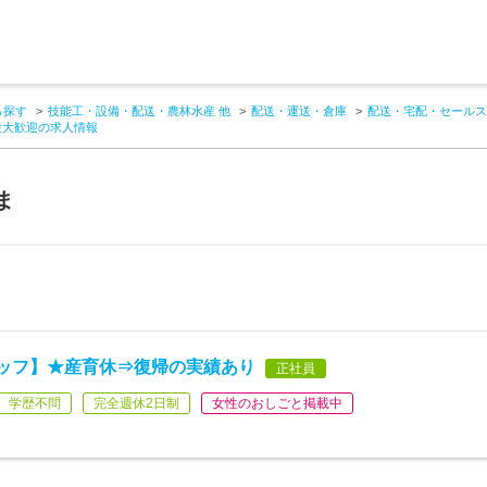
ら探す
技能工・設備・配送・農林水産 他
配送・運送・倉庫
配送・宅配・セールス
験大歓迎の求人情報
ま
タッフ】★産育休⇒復帰の実績あり
正社員
学歴不問
完全週休2日制
女性のおしごと掲載中