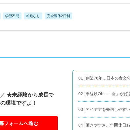
学歴不問
転勤なし
完全週休2日制
01│創業78年…日本の食
02│未経験OK…「食」が
！／ ★未経験から成長で
心の環境ですよ！
03│アイデアを発信しやす
募フォームへ進む
04│働きやすさ…年間休日1