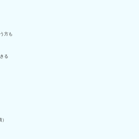
う方も
きる
績）