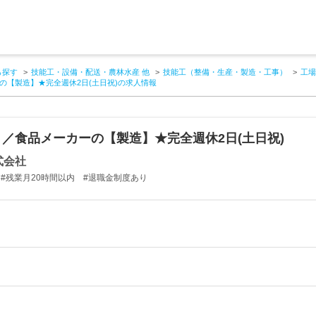
ら探す
技能工・設備・配送・農林水産 他
技能工（整備・生産・製造・工事）
工場
の【製造】★完全週休2日(土日祝)の求人情報
／食品メーカーの【製造】★完全週休2日(土日祝)
式会社
 #残業月20時間以内 #退職金制度あり