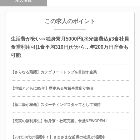
求人情報
この求人のポイント
生活費が安い⇒独身寮月5000円(水光熱費込)/3食社員
食堂利用可(1食平均310円)だから…年200万円貯金も
可能
【さらなる飛躍】カテゴリー・トップを目指す企業
【地域とともに85年】歴史ある敦賀事業所が舞台
【新工場が稼働】スターティングスタッフとして期待
【充実の福利厚生】独身寮・社宅完備。食堂NEWOPEN！
【20代30代が活躍中！】さまざまな前職の社員が活躍中