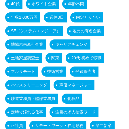
40代
ホワイト企業
年齢不問
年収1,000万円
週休3日
内定とりたい
SE（システムエンジニア）
地元の有名企業
地域未来牽引企業
キャリアチェンジ
土地家屋調査士
関東
20代 初めて転職
フルリモート
技術営業
登録販売者
ハウスクリーニング
声優マネージャー
鉄道乗務員・船舶乗務員
化粧品
定時で帰れる仕事
注目の求人検索ワード
正社員
リモートワーク・在宅勤務
第二新卒