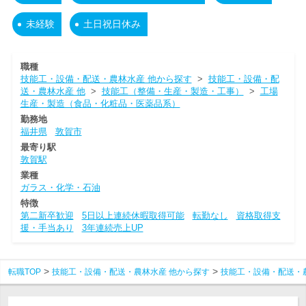
未経験
土日祝日休み
職種
技能工・設備・配送・農林水産 他から探す
>
技能工・設備・配
送・農林水産 他
>
技能工（整備・生産・製造・工事）
>
工場
生産・製造（食品・化粧品・医薬品系）
勤務地
福井県
敦賀市
最寄り駅
敦賀駅
業種
ガラス・化学・石油
特徴
第二新卒歓迎
5日以上連続休暇取得可能
転勤なし
資格取得支
援・手当あり
3年連続売上UP
転職TOP
技能工・設備・配送・農林水産 他から探す
技能工・設備・配送・