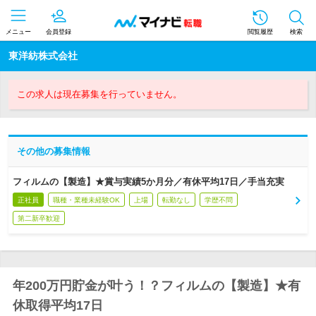
メニュー
会員登録
閲覧履歴
検索
東洋紡株式会社
この求人は現在募集を行っていません。
その他の募集情報
フィルムの【製造】★賞与実績5か月分／有休平均17日／手当充実
正社員
職種・業種未経験OK
上場
転勤なし
学歴不問
第二新卒歓迎
年200万円貯金が叶う！？フィルムの【製造】★有
休取得平均17日