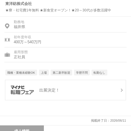
東洋紡株式会社
★寮・社宅費1年無料 ★新食堂オープン！★20～30代が多数活躍中
勤務地
福井県
初年度年収
400万～540万円
雇用形態
正社員
職種・業種未経験OK
上場
第二新卒歓迎
学歴不問
転勤なし
出展決定！
掲載終了日：2026/06/11