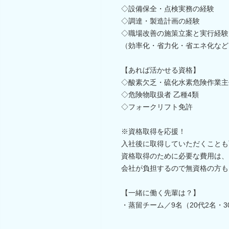
◇設備保全・点検実務の経験
◇調達・製造計画の経験
◇職場改善の施策立案と実行経験
（効率化・省力化・省エネ化など
【あれば活かせる資格】
◇酸素欠乏・硫化水素危険作業主
◇危険物取扱者 乙種4類
◇フォークリフト免許
※資格取得を応援！
入社後に取得していただくことも
資格取得のために必要な費用は、
会社が負担するので無資格の方も
【一緒に働く先輩は？】
・蒸留チーム／9名（20代2名・3