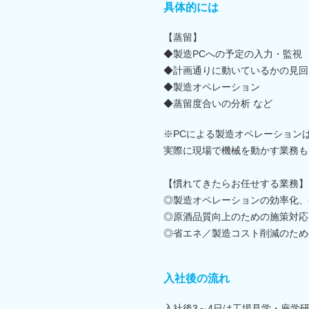
具体的には
【蒸留】
◆製造PCへの予定の入力・監視
◆計画通りに動いているかの見回
◆製造オペレーション
◆蒸留度合いの分析 など
※PCによる製造オペレーション
実際に現場で機械を動かす業務も
【慣れてきたらお任せする業務】
◎製造オペレーションの効率化、
◎原酒品質向上のための施策対応
◎省エネ／製造コスト削減のため
入社後の流れ
入社後3～4日は工場見学・座学