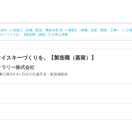
ら探す
技能工・設備・配送・農林水産 他
技能工（整備・生産・製造・工事）
工場
キーづくりを。【製造職（蒸留）】の求人情報
ウイスキーづくりを。【製造職（蒸留）】
ィラリー株式会社
事◎賞与5.4ヶ月分◎引越手当・家賃補助有