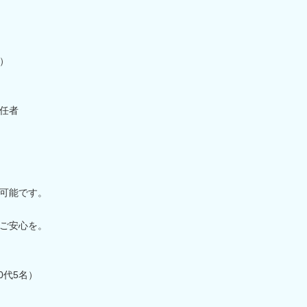
）
任者
可能です。
ご安心を。
0代5名）