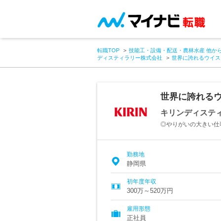
転職TOP
技能工・設備・配送・農林水産 他か
ディスティラリー株式会社
世界に誇れるウイス
世界に誇れる
キリンディステ
◎やりがいの大きい仕
勤務地
静岡県
初年度年収
300万～520万円
雇用形態
正社員