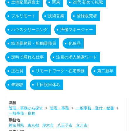
土地家屋調査士
関東
20代 初めて転職
フルリモート
技術営業
登録販売者
ハウスクリーニング
声優マネージャー
鉄道乗務員・船舶乗務員
化粧品
定時で帰れる仕事
注目の求人検索ワード
正社員
リモートワーク・在宅勤務
第二新卒
未経験
土日祝日休み
職種
管理・事務から探す
>
管理・事務
>
一般事務・受付・秘書
>
一般事務・庶務
勤務地
神奈川県
東京都
厚木市
八王子市
立川市