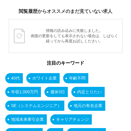
閲覧履歴からオススメのまだ見ていない求人
情報の読み込みに失敗しました。
画面の更新をしても表示されない場合は、しばらく
経ってから再度お試しください。
注目のキーワード
40代
ホワイト企業
年齢不問
年収1,000万円
週休3日
内定とりたい
SE（システムエンジニア）
地元の有名企業
地域未来牽引企業
キャリアチェンジ