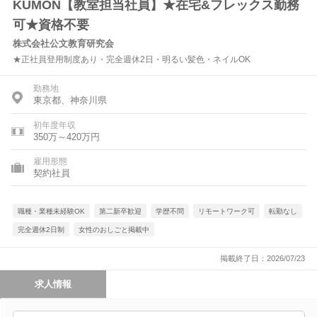
KUMON【教室担当社員】★在宅&フレックス勤務
可★資格不要
株式会社公文教育研究会
★正社員登用制度あり・完全週休2日・明るい髪色・ネイルOK
勤務地
東京都、神奈川県
初年度年収
350万～420万円
雇用形態
契約社員
職種・業種未経験OK
第二新卒歓迎
学歴不問
リモートワーク可
転勤なし
完全週休2日制
女性のおしごと掲載中
掲載終了日：2026/07/23
求人情報