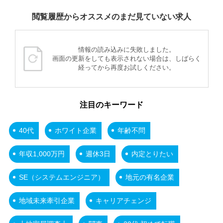
閲覧履歴からオススメのまだ見ていない求人
情報の読み込みに失敗しました。
画面の更新をしても表示されない場合は、しばらく
経ってから再度お試しください。
注目のキーワード
40代
ホワイト企業
年齢不問
年収1,000万円
週休3日
内定とりたい
SE（システムエンジニア）
地元の有名企業
地域未来牽引企業
キャリアチェンジ