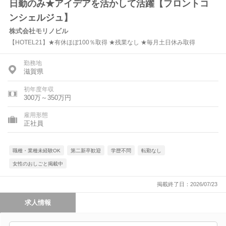
日勤のみ★アイデアを活かして活躍【フロントコ
ンシェルジュ】
株式会社モリノビル
【HOTEL21】★有休ほぼ100％取得 ★残業なし ★毎月土日休み取得
勤務地
滋賀県
初年度年収
300万～350万円
雇用形態
正社員
職種・業種未経験OK
第二新卒歓迎
学歴不問
転勤なし
女性のおしごと掲載中
掲載終了日：2026/07/23
求人情報