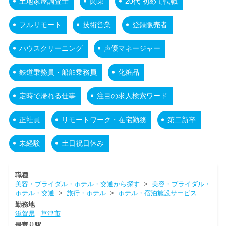
土地家屋調査士
関東
20代 初めて転職
フルリモート
技術営業
登録販売者
ハウスクリーニング
声優マネージャー
鉄道乗務員・船舶乗務員
化粧品
定時で帰れる仕事
注目の求人検索ワード
正社員
リモートワーク・在宅勤務
第二新卒
未経験
土日祝日休み
職種
美容・ブライダル・ホテル・交通から探す
>
美容・ブライダル・
ホテル・交通
>
旅行・ホテル
>
ホテル・宿泊施設サービス
勤務地
滋賀県
草津市
最寄り駅