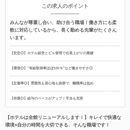
この求人のポイント
みんなが尊重し合い、助け合う職場！働き方にも柔
軟に対応しているから、長く勤める先輩がたくさん
います。
【安定◎】ホテル経営とビル管理で右肩上がりの業績
【環境◎】"有給取得率ほぼ100％"など働きやすさ◎
【定着率◎】雰囲気も居心地も抜群で、離職率は低め
【待遇◎】給与のベースがアップ！手当も充実
【ホテルは全館リニューアルします！】キレイで快適な
環境×自分の時間を大切できる、そんな職場です！