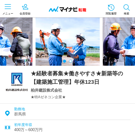
メニュー
会員登録
閲覧履歴
検索
★経験者募集★働きやすさ★新築等の
【建築施工管理】年休123日
柏井建設株式会社
★特Aゼネコン企業★
勤務地
群馬県
初年度年収
400万～600万円