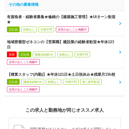
その他の募集情報
有資格者・経験者募集★修繕の【建築施工管理】★UIターン歓迎
★
正社員
転勤なし
学歴不問
女性のおしごと掲載中
地域密着型ゼネコンの【営業職】建設業の経験者歓迎★年休123
日
新着
正社員
職種未経験OK
転勤なし
学歴不問
女性のおしごと掲載中
【積算スタッフ(内勤)】★年休121日★土日祝休み★残業月15h程
正社員
職種未経験OK
転勤なし
学歴不問
第二新卒歓迎
女性のおしごと掲載中
この求人と勤務地が同じオススメ求人