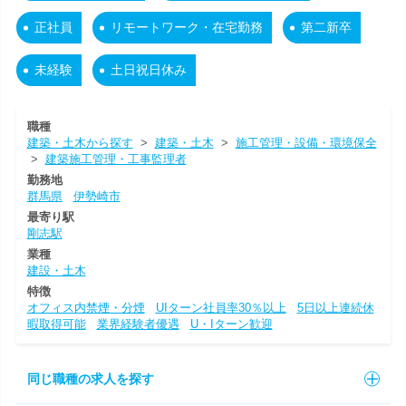
正社員
リモートワーク・在宅勤務
第二新卒
未経験
土日祝日休み
職種
建築・土木から探す
>
建築・土木
>
施工管理・設備・環境保全
>
建築施工管理・工事監理者
勤務地
群馬県
伊勢崎市
最寄り駅
剛志駅
業種
建設・土木
特徴
オフィス内禁煙・分煙
UIターン社員率30％以上
5日以上連続休
暇取得可能
業界経験者優遇
U・Iターン歓迎
同じ職種の求人を探す