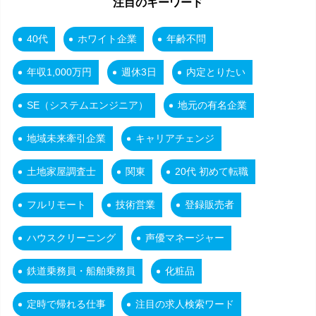
注目のキーワード
40代
ホワイト企業
年齢不問
年収1,000万円
週休3日
内定とりたい
SE（システムエンジニア）
地元の有名企業
地域未来牽引企業
キャリアチェンジ
土地家屋調査士
関東
20代 初めて転職
フルリモート
技術営業
登録販売者
ハウスクリーニング
声優マネージャー
鉄道乗務員・船舶乗務員
化粧品
定時で帰れる仕事
注目の求人検索ワード