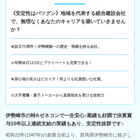
《安定性はバツグン》地域を代表する総合建設会社
で、無理なくあなたのキャリアを築いていきません
か？
★設立75周年！伊勢崎随一の歴史・実績を誇る会社。
☆年間休日123日とプライベートも充実できる！
★居心地の良さはピカイチ！何よりも社員想いな社風。
☆大手電機・菓子メーカーから直接指名を受ける技術力
伊勢崎市の特Aゼネコンで一生安心♪業績も好調で決算賞
与10年以上連続支給の実績もあり、安定性抜群です♪
昭和22年(1947年)の創業当初より、群馬県伊勢崎市に根ざし