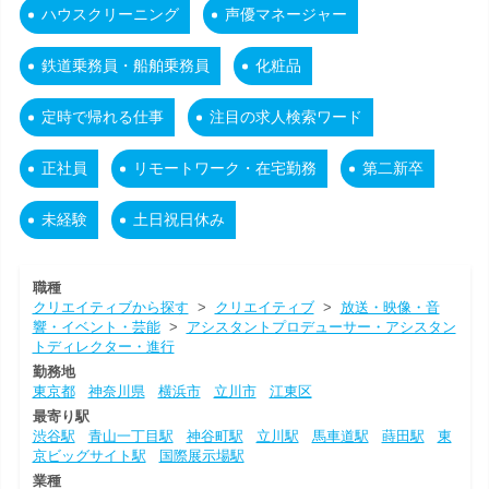
ハウスクリーニング
声優マネージャー
鉄道乗務員・船舶乗務員
化粧品
定時で帰れる仕事
注目の求人検索ワード
正社員
リモートワーク・在宅勤務
第二新卒
未経験
土日祝日休み
職種
クリエイティブから探す
>
クリエイティブ
>
放送・映像・音
響・イベント・芸能
>
アシスタントプロデューサー・アシスタン
トディレクター・進行
勤務地
東京都
神奈川県
横浜市
立川市
江東区
最寄り駅
渋谷駅
青山一丁目駅
神谷町駅
立川駅
馬車道駅
蒔田駅
東
京ビッグサイト駅
国際展示場駅
業種