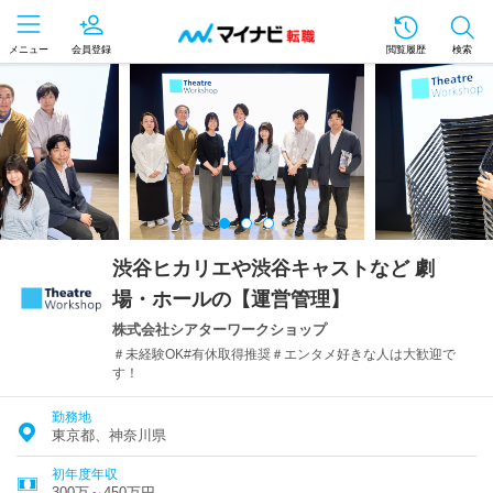
メニュー
会員登録
閲覧履歴
検索
渋谷ヒカリエや渋谷キャストなど 劇
場・ホールの【運営管理】
株式会社シアターワークショップ
＃未経験OK#有休取得推奨＃エンタメ好きな人は大歓迎で
す！
勤務地
東京都、神奈川県
初年度年収
300万～450万円