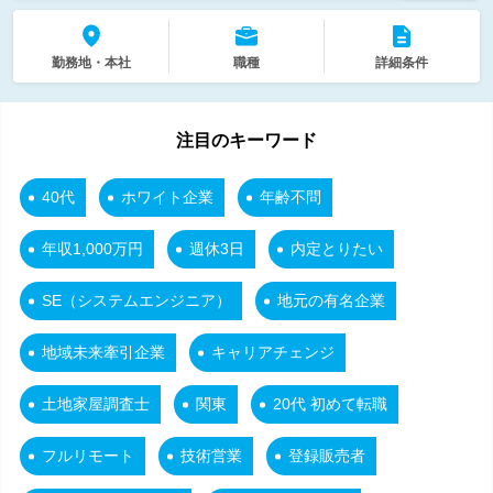
勤務地・本社
職種
詳細条件
注目のキーワード
40代
ホワイト企業
年齢不問
年収1,000万円
週休3日
内定とりたい
SE（システムエンジニア）
地元の有名企業
地域未来牽引企業
キャリアチェンジ
土地家屋調査士
関東
20代 初めて転職
フルリモート
技術営業
登録販売者