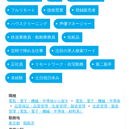
フルリモート
技術営業
登録販売者
ハウスクリーニング
声優マネージャー
鉄道乗務員・船舶乗務員
化粧品
定時で帰れる仕事
注目の求人検索ワード
正社員
リモートワーク・在宅勤務
第二新卒
未経験
土日祝日休み
職種
電気・電子・機械・半導体から探す
>
電気・電子・機械・半導体
>
品質保証・品質管理・生産管理・製造管理
>
生産管理・製造
管理（電気・電子・機械・半導体・材料系）
勤務地
東京都
昭島市