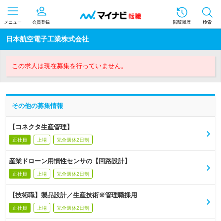
メニュー
会員登録
閲覧履歴
検索
日本航空電子工業株式会社
この求人は現在募集を行っていません。
その他の募集情報
【コネクタ生産管理】
正社員
上場
完全週休2日制
産業ドローン用慣性センサの【回路設計】
正社員
上場
完全週休2日制
【技術職】製品設計／生産技術※管理職採用
正社員
上場
完全週休2日制