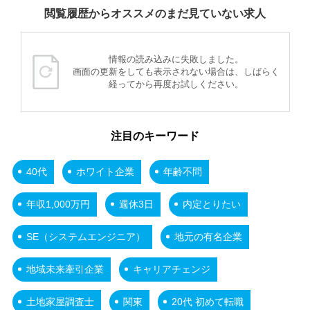
閲覧履歴からオススメのまだ見ていない求人
情報の読み込みに失敗しました。
画面の更新をしても表示されない場合は、しばらく
経ってから再度お試しください。
注目のキーワード
40代
ホワイト企業
年齢不問
年収1,000万円
週休3日
内定とりたい
SE（システムエンジニア）
地元の有名企業
地域未来牽引企業
キャリアチェンジ
土地家屋調査士
関東
20代 初めて転職