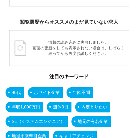
閲覧履歴からオススメのまだ見ていない求人
情報の読み込みに失敗しました。
画面の更新をしても表示されない場合は、しばらく
経ってから再度お試しください。
注目のキーワード
40代
ホワイト企業
年齢不問
年収1,000万円
週休3日
内定とりたい
SE（システムエンジニア）
地元の有名企業
地域未来牽引企業
キャリアチェンジ