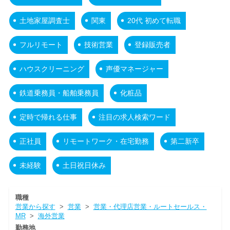
土地家屋調査士
関東
20代 初めて転職
フルリモート
技術営業
登録販売者
ハウスクリーニング
声優マネージャー
鉄道乗務員・船舶乗務員
化粧品
定時で帰れる仕事
注目の求人検索ワード
正社員
リモートワーク・在宅勤務
第二新卒
未経験
土日祝日休み
職種
営業から探す
>
営業
>
営業・代理店営業・ルートセールス・
MR
>
海外営業
勤務地