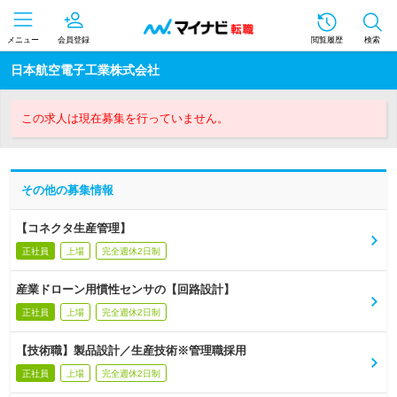
メニュー
会員登録
閲覧履歴
検索
日本航空電子工業株式会社
この求人は現在募集を行っていません。
その他の募集情報
【コネクタ生産管理】
正社員
上場
完全週休2日制
産業ドローン用慣性センサの【回路設計】
正社員
上場
完全週休2日制
【技術職】製品設計／生産技術※管理職採用
正社員
上場
完全週休2日制