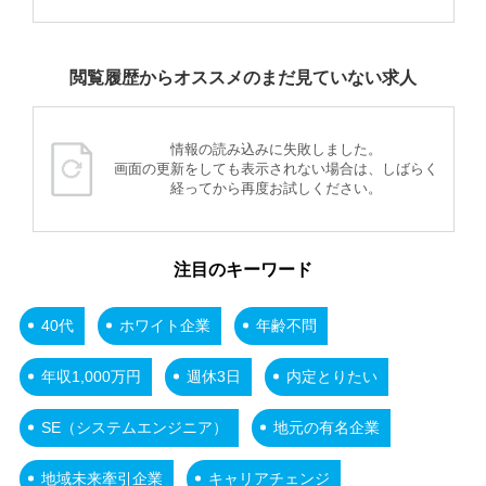
閲覧履歴からオススメのまだ見ていない求人
情報の読み込みに失敗しました。
画面の更新をしても表示されない場合は、しばらく
経ってから再度お試しください。
注目のキーワード
40代
ホワイト企業
年齢不問
年収1,000万円
週休3日
内定とりたい
SE（システムエンジニア）
地元の有名企業
地域未来牽引企業
キャリアチェンジ