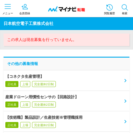
メニュー
会員登録
閲覧履歴
検索
日本航空電子工業株式会社
この求人は現在募集を行っていません。
その他の募集情報
【コネクタ生産管理】
正社員
上場
完全週休2日制
産業ドローン用慣性センサの【回路設計】
正社員
上場
完全週休2日制
【技術職】製品設計／生産技術※管理職採用
正社員
上場
完全週休2日制