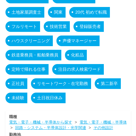
土地家屋調査士
関東
20代 初めて転職
フルリモート
技術営業
登録販売者
ハウスクリーニング
声優マネージャー
鉄道乗務員・船舶乗務員
化粧品
定時で帰れる仕事
注目の求人検索ワード
正社員
リモートワーク・在宅勤務
第二新卒
未経験
土日祝日休み
職種
電気・電子・機械・半導体から探す
>
電気・電子・機械・半導体
>
回路・システム・半導体設計・光学関連
>
その他設計
勤務地