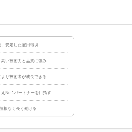
調、安定した雇用環境
、高い技術力と品質に強み
により技術者が成長できる
えNo.1パートナーを目指す
の垣根なく長く働ける