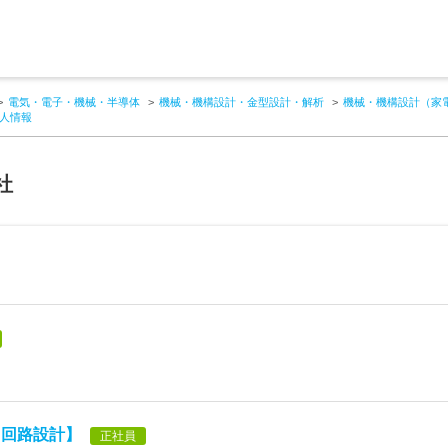
電気・電子・機械・半導体
機械・機構設計・金型設計・解析
機械・機構設計（家
人情報
社
【回路設計】
正社員