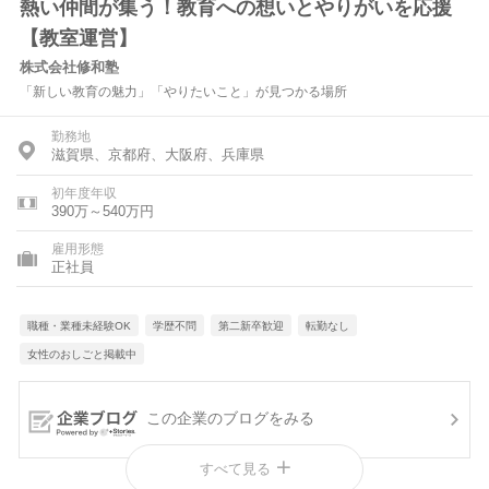
熱い仲間が集う！教育への想いとやりがいを応援
【教室運営】
株式会社修和塾
「新しい教育の魅力」「やりたいこと」が見つかる場所
勤務地
滋賀県、京都府、大阪府、兵庫県
初年度年収
390万～540万円
雇用形態
正社員
職種・業種未経験OK
学歴不問
第二新卒歓迎
転勤なし
女性のおしごと掲載中
この企業のブログをみる
すべて見る