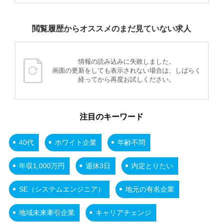
閲覧履歴からオススメのまだ見ていない求人
情報の読み込みに失敗しました。
画面の更新をしても表示されない場合は、しばらく
経ってから再度お試しください。
注目のキーワード
40代
ホワイト企業
年齢不問
年収1,000万円
週休3日
内定とりたい
SE（システムエンジニア）
地元の有名企業
地域未来牽引企業
キャリアチェンジ