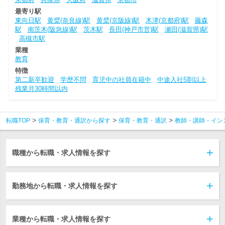
最寄り駅
東向日駅
黄檗(奈良線)駅
黄檗(京阪線)駅
木津(京都府)駅
藤森
駅
南茨木(阪急線)駅
茨木駅
長田(神戸市営)駅
瀬田(滋賀県)駅
高槻市駅
業種
教育
特徴
第二新卒歓迎
学歴不問
育児中の社員在籍中
中途入社5割以上
残業月30時間以内
転職TOP
保育・教育・通訳から探す
保育・教育・通訳
教師・講師・イン
職種から転職・求人情報を探す
勤務地から転職・求人情報を探す
業種から転職・求人情報を探す