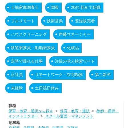
土地家屋調査士
関東
20代 初めて転職
フルリモート
技術営業
登録販売者
ハウスクリーニング
声優マネージャー
鉄道乗務員・船舶乗務員
化粧品
定時で帰れる仕事
注目の求人検索ワード
正社員
リモートワーク・在宅勤務
第二新卒
未経験
土日祝日休み
職種
保育・教育・通訳から探す
>
保育・教育・通訳
>
教師・講師・
インストラクター
>
スクール運営・マネジメント
勤務地
京都府
兵庫県
大阪府
滋賀県
京都市