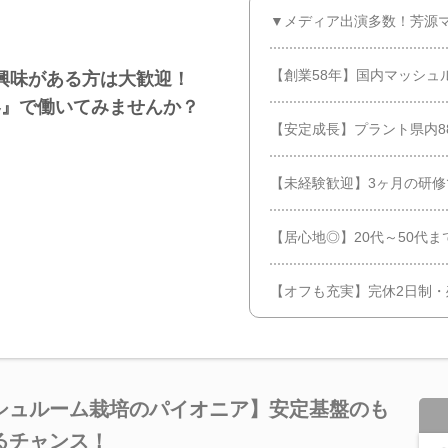
▼メディア出演多数！芳源
【創業58年】国内マッシュ
興味がある方は大歓迎！
界』で働いてみませんか？
【安定成長】プラント県内88
【未経験歓迎】3ヶ月の研
【居心地◎】20代～50代
【オフも充実】完休2日制・
シュルーム栽培のパイオニア】安定基盤のも
るチャンス！