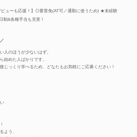
ビューも応援！】◎要普免(AT可／通勤に使うため) ★未経験
2日制&各種手当も充実！
／
い人のほうが少ないはず。
ら始めた人ばかりです。
後じっくり学べるため、どなたもお気軽にご応募ください！
い
！
るよう、