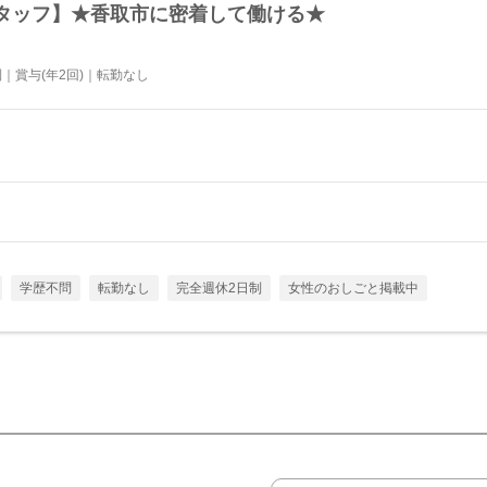
タッフ】★香取市に密着して働ける★
｜賞与(年2回)｜転勤なし
学歴不問
転勤なし
完全週休2日制
女性のおしごと掲載中