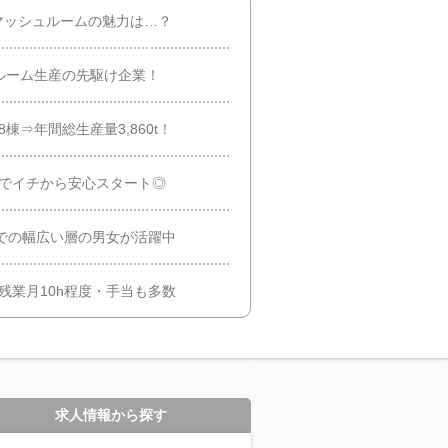
マッシュルームの魅力は…？
ルーム生産の先駆け企業！
棟⇒年間総生産量3,860t！
修でイチから安心スタート◎
までの幅広い層の男女が活躍中
残業月10h程度・手当も多数
求人情報から探す