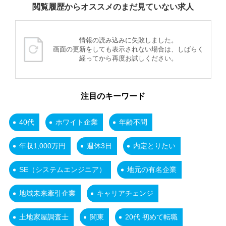
閲覧履歴からオススメのまだ見ていない求人
情報の読み込みに失敗しました。
画面の更新をしても表示されない場合は、しばらく
経ってから再度お試しください。
注目のキーワード
40代
ホワイト企業
年齢不問
年収1,000万円
週休3日
内定とりたい
SE（システムエンジニア）
地元の有名企業
地域未来牽引企業
キャリアチェンジ
土地家屋調査士
関東
20代 初めて転職