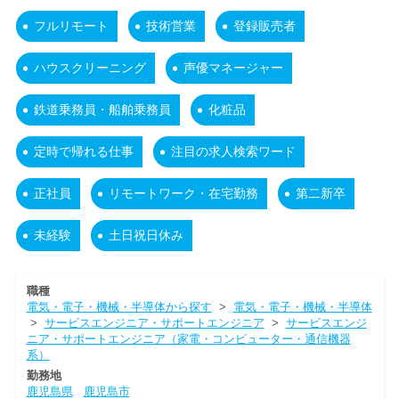
フルリモート
技術営業
登録販売者
ハウスクリーニング
声優マネージャー
鉄道乗務員・船舶乗務員
化粧品
定時で帰れる仕事
注目の求人検索ワード
正社員
リモートワーク・在宅勤務
第二新卒
未経験
土日祝日休み
職種
電気・電子・機械・半導体から探す
>
電気・電子・機械・半導体
>
サービスエンジニア・サポートエンジニア
>
サービスエンジ
ニア・サポートエンジニア（家電・コンピューター・通信機器
系）
勤務地
鹿児島県
鹿児島市