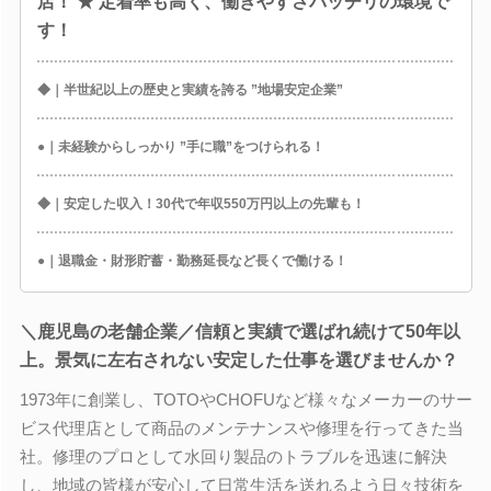
店！ ★ 定着率も高く、働きやすさバッチリの環境で
す！
◆｜半世紀以上の歴史と実績を誇る ”地場安定企業”
●｜未経験からしっかり ”手に職”をつけられる！
◆｜安定した収入！30代で年収550万円以上の先輩も！
●｜退職金・財形貯蓄・勤務延長など長くで働ける！
＼鹿児島の老舗企業／信頼と実績で選ばれ続けて50年以
上。景気に左右されない安定した仕事を選びませんか？
1973年に創業し、TOTOやCHOFUなど様々なメーカーのサー
ビス代理店として商品のメンテナンスや修理を行ってきた当
社。修理のプロとして水回り製品のトラブルを迅速に解決
し、地域の皆様が安心して日常生活を送れるよう日々技術を