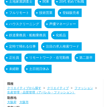
土地家屋調査士
関東
20代 初めて転職
フルリモート
技術営業
登録販売者
ハウスクリーニング
声優マネージャー
鉄道乗務員・船舶乗務員
化粧品
定時で帰れる仕事
注目の求人検索ワード
正社員
リモートワーク・在宅勤務
第二新卒
未経験
土日祝日休み
職種
クリエイティブから探す
>
クリエイティブ
>
ファッション
>
生産管理・品質管理（アパレル・ファッション）
勤務地
大阪府
大阪市