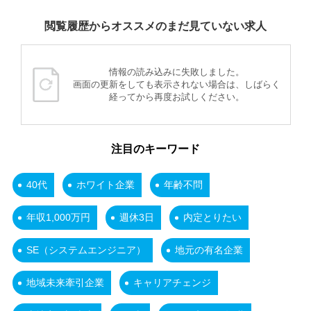
閲覧履歴からオススメのまだ見ていない求人
情報の読み込みに失敗しました。
画面の更新をしても表示されない場合は、しばらく
経ってから再度お試しください。
注目のキーワード
40代
ホワイト企業
年齢不問
年収1,000万円
週休3日
内定とりたい
SE（システムエンジニア）
地元の有名企業
地域未来牽引企業
キャリアチェンジ