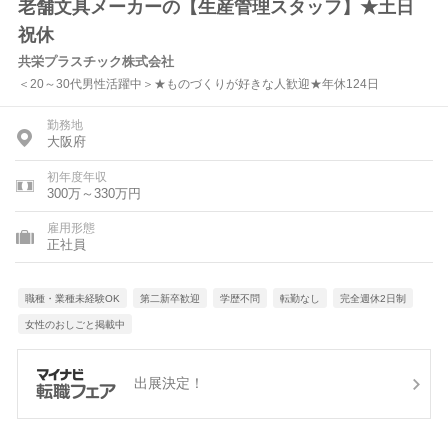
老舗文具メーカーの【生産管理スタッフ】★土日
祝休
共栄プラスチック株式会社
＜20～30代男性活躍中＞★ものづくりが好きな人歓迎★年休124日
勤務地
大阪府
初年度年収
300万～330万円
雇用形態
正社員
職種・業種未経験OK
第二新卒歓迎
学歴不問
転勤なし
完全週休2日制
女性のおしごと掲載中
出展決定！