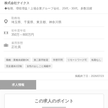
株式会社テイクス
◆毎期、増収増益！上場企業グループ会社、20代・30代、多数活躍
勤務地
埼玉県、千葉県、東京都、神奈川県
初年度年収
350万～800万円
雇用形態
正社員
職種・業種未経験OK
第二新卒歓迎
学歴不問
リモートワーク可
転勤なし
完全週休2日制
女性のおしごと掲載中
掲載終了日：2026/07/23
求人情報
この求人のポイント