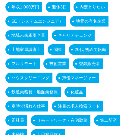
年収1,000万円
週休3日
内定とりたい
SE（システムエンジニア）
地元の有名企業
地域未来牽引企業
キャリアチェンジ
土地家屋調査士
関東
20代 初めて転職
フルリモート
技術営業
登録販売者
ハウスクリーニング
声優マネージャー
鉄道乗務員・船舶乗務員
化粧品
定時で帰れる仕事
注目の求人検索ワード
正社員
リモートワーク・在宅勤務
第二新卒
未経験
土日祝日休み