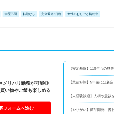
学歴不問
転勤なし
完全週休2日制
女性のおしごと掲載中
【安定基盤】119年もの歴
【業績好調】5年後には新店
⇒メリハリ勤務が可能◎
は買い物やご飯も楽しめる
【未経験歓迎】人柄や意欲
募フォームへ進む
【やりがい】商品開発に携