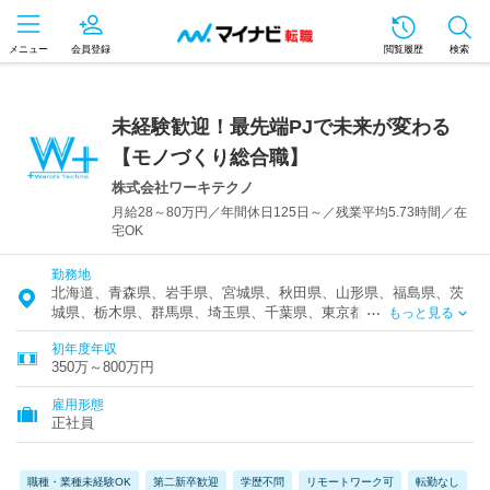
メニュー
会員登録
閲覧履歴
検索
未経験歓迎！最先端PJで未来が変わる
【モノづくり総合職】
株式会社ワーキテクノ
月給28～80万円／年間休日125日～／残業平均5.73時間／在
宅OK
勤務地
北海道、青森県、岩手県、宮城県、秋田県、山形県、福島県、茨
城県、栃木県、群馬県、埼玉県、千葉県、東京都、神奈川県、富
もっと見る
山県、石川県、福井県、新潟県、山梨県、長野県、岐阜県、静岡
初年度年収
県、愛知県、三重県、滋賀県、京都府、大阪府、兵庫県、奈良
350万～800万円
県、和歌山県、鳥取県、島根県、岡山県、広島県、山口県、徳島
県、香川県、愛媛県、高知県、福岡県、佐賀県、長崎県、熊本
雇用形態
県、大分県、宮崎県、鹿児島県、沖縄県
正社員
職種・業種未経験OK
第二新卒歓迎
学歴不問
リモートワーク可
転勤なし