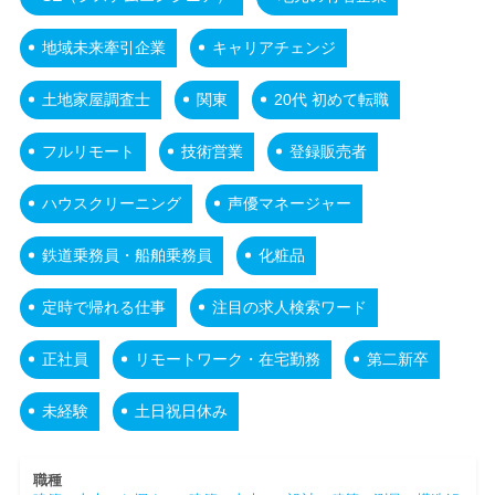
地域未来牽引企業
キャリアチェンジ
土地家屋調査士
関東
20代 初めて転職
フルリモート
技術営業
登録販売者
ハウスクリーニング
声優マネージャー
鉄道乗務員・船舶乗務員
化粧品
定時で帰れる仕事
注目の求人検索ワード
正社員
リモートワーク・在宅勤務
第二新卒
未経験
土日祝日休み
職種