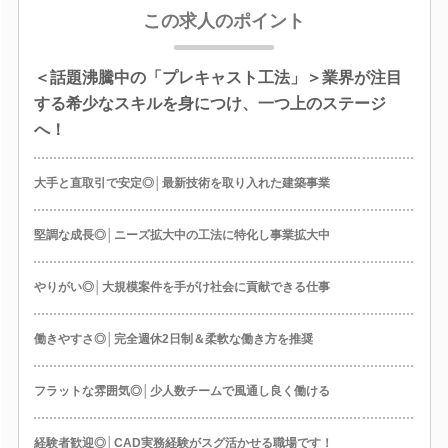
この求人のポイント
＜話題沸騰中の「プレキャスト工法」＞業界が注目
する希少なスキルを身につけ、一つ上のステージ
へ！
大手と直取引で安定◎│最新技術を取り入れた建築事業
堅調な成長◎│ニーズ拡大中の工法に特化し事業拡大中
やりがい◎│大規模案件を手がけ社会に貢献できる仕事
働きやすさ◎│完全週休2日制＆柔軟な働き方を推奨
フラットな雰囲気◎│少人数チームで風通し良く働ける
経験者歓迎◎│CAD実務経験がスグ活かせる職場です！