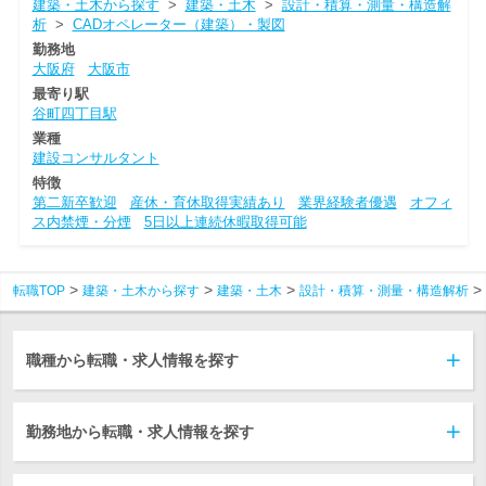
建築・土木から探す
>
建築・土木
>
設計・積算・測量・構造解
析
>
CADオペレーター（建築）・製図
勤務地
大阪府
大阪市
最寄り駅
谷町四丁目駅
業種
建設コンサルタント
特徴
第二新卒歓迎
産休・育休取得実績あり
業界経験者優遇
オフィ
ス内禁煙・分煙
5日以上連続休暇取得可能
転職TOP
建築・土木から探す
建築・土木
設計・積算・測量・構造解析
職種から転職・求人情報を探す
勤務地から転職・求人情報を探す