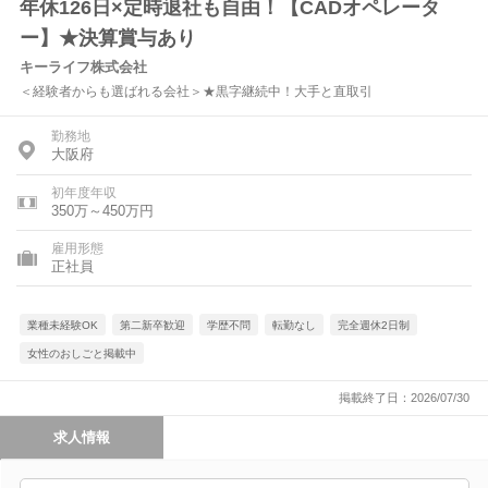
年休126日×定時退社も自由！【CADオペレータ
ー】★決算賞与あり
キーライフ株式会社
＜経験者からも選ばれる会社＞★黒字継続中！大手と直取引
勤務地
大阪府
初年度年収
350万～450万円
雇用形態
正社員
業種未経験OK
第二新卒歓迎
学歴不問
転勤なし
完全週休2日制
女性のおしごと掲載中
掲載終了日：2026/07/30
求人情報