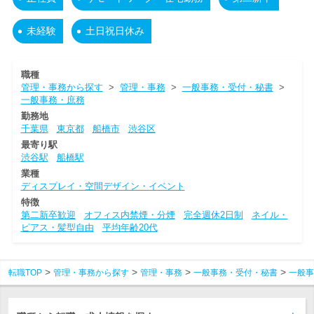
未経験
土日祝日休み
職種
管理・事務から探す
>
管理・事務
>
一般事務・受付・秘書
>
一般事務・庶務
勤務地
千葉県
東京都
船橋市
渋谷区
最寄り駅
渋谷駅
船橋駅
業種
ディスプレイ・空間デザイン・イベント
特徴
第二新卒歓迎
オフィス内禁煙・分煙
完全週休2日制
ネイル・
ピアス・髪型自由
平均年齢20代
転職TOP
管理・事務から探す
管理・事務
一般事務・受付・秘書
一般事