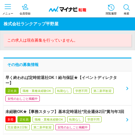
メニュー
会員登録
閲覧履歴
検索
株式会社ランクアップ平野屋
この求人は現在募集を行っていません。
その他の募集情報
早く終われば定時前退社OK！給与保証★【イベントディレクタ
ー】
正社員
職種・業種未経験OK
転勤なし
学歴不問
第二新卒歓迎
女性のおしごと掲載中
未経験OK★【事務スタッフ】基本定時退社*完全週休2日*賞与年3回
新着
正社員
職種・業種未経験OK
転勤なし
学歴不問
完全週休2日制
第二新卒歓迎
女性のおしごと掲載中