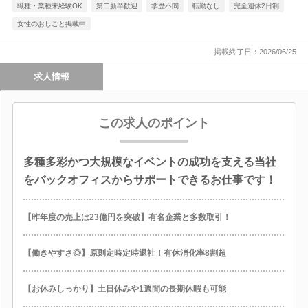
職種・業種未経験OK
第二新卒歓迎
学歴不問
転勤なし
完全週休2日制
女性のおしごと掲載中
掲載終了日：2026/06/25
求人情報
この求人のポイント
多種多彩かつ大規模なイベントの成功を支える当社
をバックオフィスからサポートできるお仕事です！
【昨年度の売上は23億円を突破】有名企業と多数取引！
【働きやすさ◎】原則定時定時退社！有休消化率8割超
【お休みしっかり】土日休みや1週間の長期休暇も可能