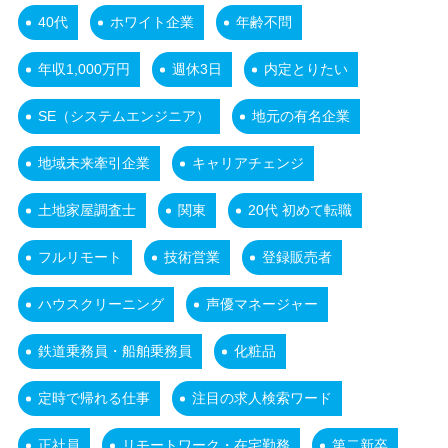
40代
ホワイト企業
年齢不問
年収1,000万円
週休3日
内定とりたい
SE（システムエンジニア）
地元の有名企業
地域未来牽引企業
キャリアチェンジ
土地家屋調査士
関東
20代 初めて転職
フルリモート
技術営業
登録販売者
ハウスクリーニング
声優マネージャー
鉄道乗務員・船舶乗務員
化粧品
定時で帰れる仕事
注目の求人検索ワード
正社員
リモートワーク・在宅勤務
第二新卒