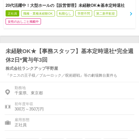
20代活躍中！大型ホールの【設営管理】未経験OK★基本定時退社
正社員
職種・業種未経験OK
転勤なし
学歴不問
第二新卒歓迎
女性のおしごと掲載中
未経験OK★【事務スタッフ】基本定時退社*完全週
休2日*賞与年3回
株式会社ランクアップ平野屋
『テニスの王子様／ブルーロック／呪術廻戦』等の劇場舞台案件も
勤務地
千葉県、東京都
初年度年収
300万～350万円
雇用形態
正社員