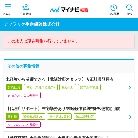
メニュー
会員登録
閲覧履歴
検索
アフラック生命保険株式会社
この求人は現在募集を行っていません。
その他の募集情報
未経験から活躍できる【電話対応スタッフ】★正社員登用有
契約社員
職種・業種未経験OK
転勤なし
第二新卒歓迎
女性のおしごと掲載中
【代理店サポート】在宅勤務あり/未経験者歓迎/初任地指定可能
正社員
業種未経験OK
完全週休2日制
第二新卒歓迎
女性のおしごと掲載中
【既存営業】★新規開拓なし★自由な働き方★定年なし！