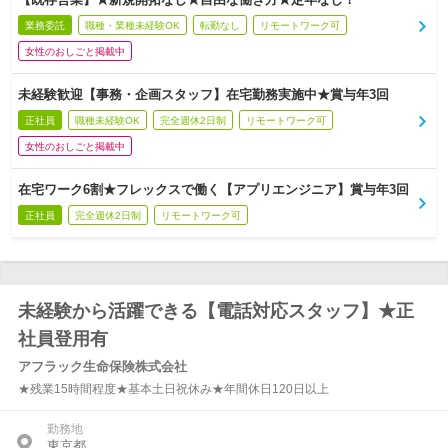
業務委託
職種・業種未経験OK
転勤なし
リモートワーク可
女性のおしごと掲載中
未経験歓迎【事務・企画スタッフ】在宅勤務実施中★賞与年3回
正社員
職種未経験OK
完全週休2日制
リモートワーク可
女性のおしごと掲載中
在宅ワーク6割★フレックスで働く【アプリエンジニア】賞与年3回
正社員
完全週休2日制
リモートワーク可
未経験から活躍できる【電話対応スタッフ】★正
社員登用有
アフラック生命保険株式会社
★残業15時間程度★基本土日祝休み★年間休日120日以上
勤務地
東京都