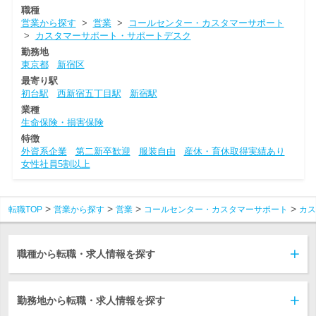
職種
営業から探す
>
営業
>
コールセンター・カスタマーサポート
>
カスタマーサポート・サポートデスク
勤務地
東京都
新宿区
最寄り駅
初台駅
西新宿五丁目駅
新宿駅
業種
生命保険・損害保険
特徴
外資系企業
第二新卒歓迎
服装自由
産休・育休取得実績あり
女性社員5割以上
転職TOP
営業から探す
営業
コールセンター・カスタマーサポート
カス
職種から転職・求人情報を探す
勤務地から転職・求人情報を探す