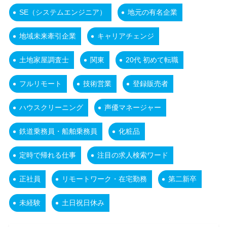
SE（システムエンジニア）
地元の有名企業
地域未来牽引企業
キャリアチェンジ
土地家屋調査士
関東
20代 初めて転職
フルリモート
技術営業
登録販売者
ハウスクリーニング
声優マネージャー
鉄道乗務員・船舶乗務員
化粧品
定時で帰れる仕事
注目の求人検索ワード
正社員
リモートワーク・在宅勤務
第二新卒
未経験
土日祝日休み