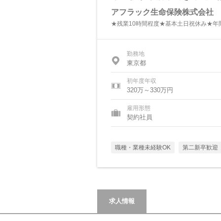
アフラック生命保険株式会社
★残業10時間程度★基本土日祝休み★年間
勤務地
東京都
初年度年収
320万～330万円
雇用形態
契約社員
職種・業種未経験OK
第二新卒歓迎
求人情報