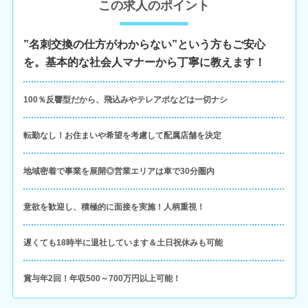
この求人のポイント
”名刺交換の仕方がわからない”という方もご安心
を。基本的な社会人マナーから丁寧に教えます！
100％反響型だから、飛込みやテレアポなどは一切ナシ
転勤なし！お住まいや希望を考慮して配属店舗を決定
地域密着で事業を展開◎営業エリアは車で30分圏内
意欲を歓迎し、積極的に面接を実施！人柄重視！
遅くても18時半に退社しています＆土日祝休みも可能
賞与年2回！年収500～700万円以上可能！