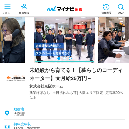
メニュー
会員登録
閲覧履歴
検索
未経験から育てる！【暮らしのコーディ
ネーター】★月給25万円～
株式会社京阪ホーム
残業ほぼなし│土日祝休みも可│大阪エリア限定│定着率90％
以上
勤務地
大阪府
初年度年収
350万～700万円