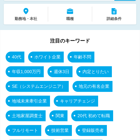
勤務地・本社
職種
詳細条件
注目のキーワード
40代
ホワイト企業
年齢不問
年収1,000万円
週休3日
内定とりたい
SE（システムエンジニア）
地元の有名企業
地域未来牽引企業
キャリアチェンジ
土地家屋調査士
関東
20代 初めて転職
フルリモート
技術営業
登録販売者