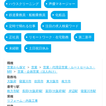
ハウスクリーニング
声優マネージャー
鉄道乗務員・船舶乗務員
化粧品
定時で帰れる仕事
注目の求人検索ワード
正社員
リモートワーク・在宅勤務
第二新卒
未経験
土日祝日休み
職種
営業から探す
>
営業
>
営業・代理店営業・ルートセールス・
MR
>
営業・企画営業（法人向け）
勤務地
大阪府
寝屋川市
吹田市
東大阪市
枚方市
最寄り駅
枚方市駅
長田(大阪府)駅
富田(大阪府)駅
岸辺駅
寝屋川市駅
業種
リフォーム・内装工事