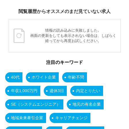
閲覧履歴からオススメのまだ見ていない求人
情報の読み込みに失敗しました。
画面の更新をしても表示されない場合は、しばらく
経ってから再度お試しください。
注目のキーワード
40代
ホワイト企業
年齢不問
年収1,000万円
週休3日
内定とりたい
SE（システムエンジニア）
地元の有名企業
地域未来牽引企業
キャリアチェンジ