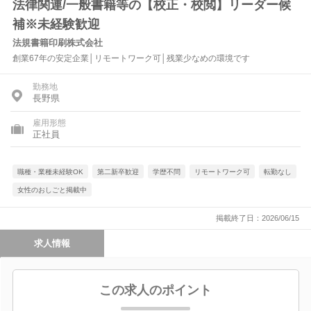
法律関連/一般書籍等の【校正・校閲】リーダー候
補※未経験歓迎
法規書籍印刷株式会社
創業67年の安定企業│リモートワーク可│残業少なめの環境です
勤務地
長野県
雇用形態
正社員
職種・業種未経験OK
第二新卒歓迎
学歴不問
リモートワーク可
転勤なし
女性のおしごと掲載中
掲載終了日：2026/06/15
求人情報
この求人のポイント