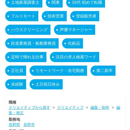
土地家屋調査士
関東
20代 初めて転職
フルリモート
技術営業
登録販売者
ハウスクリーニング
声優マネージャー
鉄道乗務員・船舶乗務員
化粧品
定時で帰れる仕事
注目の求人検索ワード
正社員
リモートワーク・在宅勤務
第二新卒
未経験
土日祝日休み
職種
クリエイティブから探す
>
クリエイティブ
>
編集・制作
>
編
集・校正
勤務地
長野県
長野市