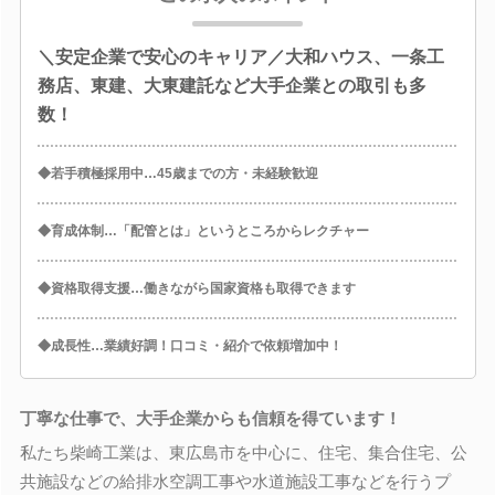
＼安定企業で安心のキャリア／大和ハウス、一条工
務店、東建、大東建託など大手企業との取引も多
数！
◆若手積極採用中…45歳までの方・未経験歓迎
◆育成体制…「配管とは」というところからレクチャー
◆資格取得支援…働きながら国家資格も取得できます
◆成長性…業績好調！口コミ・紹介で依頼増加中！
丁寧な仕事で、大手企業からも信頼を得ています！
私たち柴崎工業は、東広島市を中心に、住宅、集合住宅、公
共施設などの給排水空調工事や水道施設工事などを行うプ