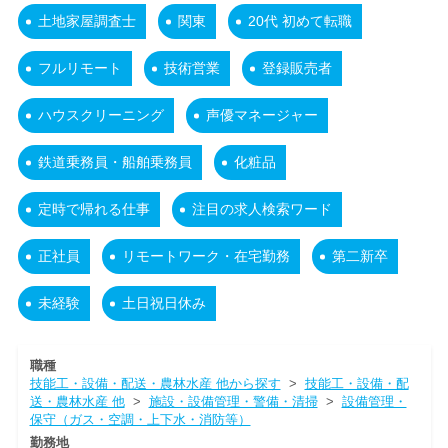
土地家屋調査士
関東
20代 初めて転職
フルリモート
技術営業
登録販売者
ハウスクリーニング
声優マネージャー
鉄道乗務員・船舶乗務員
化粧品
定時で帰れる仕事
注目の求人検索ワード
正社員
リモートワーク・在宅勤務
第二新卒
未経験
土日祝日休み
職種
技能工・設備・配送・農林水産 他から探す
>
技能工・設備・配
送・農林水産 他
>
施設・設備管理・警備・清掃
>
設備管理・
保守（ガス・空調・上下水・消防等）
勤務地