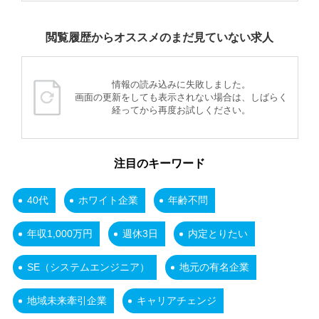
閲覧履歴からオススメのまだ見ていない求人
情報の読み込みに失敗しました。
画面の更新をしても表示されない場合は、しばらく
経ってから再度お試しください。
注目のキーワード
40代
ホワイト企業
年齢不問
年収1,000万円
週休3日
内定とりたい
SE（システムエンジニア）
地元の有名企業
地域未来牽引企業
キャリアチェンジ