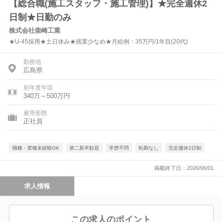
【総合職(施工スタッフ・施工管理)】★完全週休2
日制★日勤のみ
株式会社柴崎工業
★U-45採用★土日休み★残業少なめ★月給例：35万円/1年目(20代)
勤務地
広島県
初年度年収
340万～500万円
雇用形態
正社員
職種・業種未経験OK
第二新卒歓迎
学歴不問
転勤なし
完全週休2日制
掲載終了日：2026/06/01
求人情報
この求人のポイント