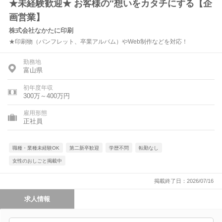
★未経験歓迎★ お客様の″想いをカタチにする【企
画営業】
株式会社なかたに印刷
★印刷物（パンフレット、卒業アルバム）やWeb制作などを対応！
勤務地
富山県
初年度年収
300万～400万円
雇用形態
正社員
職種・業種未経験OK
第二新卒歓迎
学歴不問
転勤なし
女性のおしごと掲載中
掲載終了日：2026/07/16
求人情報