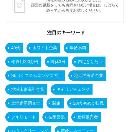
画面の更新をしても表示されない場合は、しばらく
経ってから再度お試しください。
注目のキーワード
40代
ホワイト企業
年齢不問
年収1,000万円
週休3日
内定とりたい
SE（システムエンジニア）
地元の有名企業
地域未来牽引企業
キャリアチェンジ
土地家屋調査士
関東
20代 初めて転職
フルリモート
技術営業
登録販売者
ハウスクリーニング
声優マネージャー