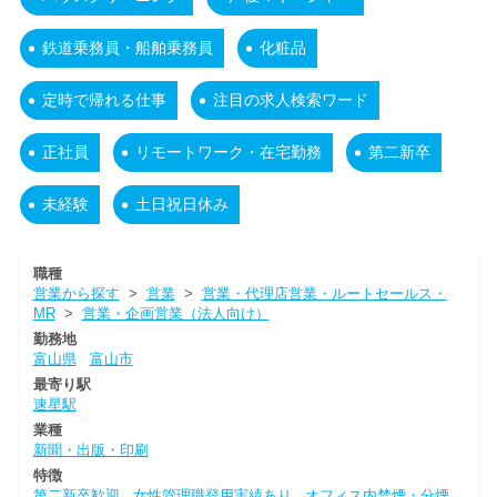
鉄道乗務員・船舶乗務員
化粧品
定時で帰れる仕事
注目の求人検索ワード
正社員
リモートワーク・在宅勤務
第二新卒
未経験
土日祝日休み
職種
営業から探す
>
営業
>
営業・代理店営業・ルートセールス・
MR
>
営業・企画営業（法人向け）
勤務地
富山県
富山市
最寄り駅
速星駅
業種
新聞・出版・印刷
特徴
第二新卒歓迎
女性管理職登用実績あり
オフィス内禁煙・分煙