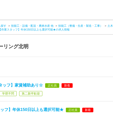
ら探す
技能工・設備・配送・農林水産 他
技能工（整備・生産・製造・工事）
土木
【作業スタッフ】年休150日以上も選択可能★の求人情報
ーリング北明
タッフ】家賃補助あり☆
正社員
新着
学歴不問
第二新卒歓迎
ッフ】年休150日以上も選択可能★
正社員
新着