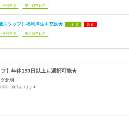
学歴不問
第二新卒歓迎
業スタッフ】福利厚生も充足★
正社員
新着
学歴不問
第二新卒歓迎
フ】年休150日以上も選択可能★
ング北明
利厚生に自信あります★