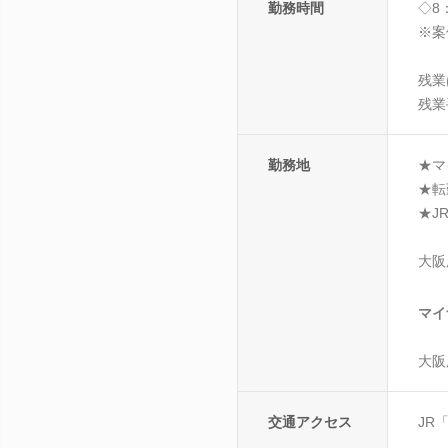
勤務時間
◇8
※案
残業
残業
勤務地
★マ
★転
★J
大阪
マイ
大阪
交通アクセス
JR