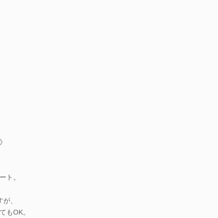
》
ート。
すが、
てもOK。