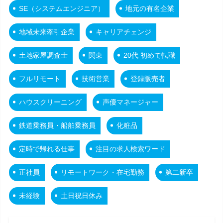
SE（システムエンジニア）
地元の有名企業
地域未来牽引企業
キャリアチェンジ
土地家屋調査士
関東
20代 初めて転職
フルリモート
技術営業
登録販売者
ハウスクリーニング
声優マネージャー
鉄道乗務員・船舶乗務員
化粧品
定時で帰れる仕事
注目の求人検索ワード
正社員
リモートワーク・在宅勤務
第二新卒
未経験
土日祝日休み