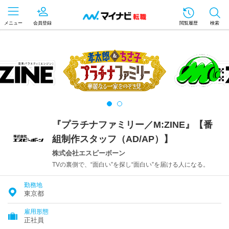
メニュー
会員登録
閲覧履歴
検索
『プラチナファミリー／M:ZINE』【番
組制作スタッフ（AD/AP）】
株式会社エスピーボーン
TVの裏側で、“面白い”を探し“面白い”を届ける人になる。
勤務地
東京都
雇用形態
正社員