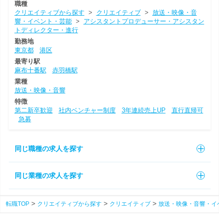
職種
クリエイティブから探す
>
クリエイティブ
>
放送・映像・音
響・イベント・芸能
>
アシスタントプロデューサー・アシスタン
トディレクター・進行
勤務地
東京都
港区
最寄り駅
麻布十番駅
赤羽橋駅
業種
放送・映像・音響
特徴
第二新卒歓迎
社内ベンチャー制度
3年連続売上UP
直行直帰可
急募
同じ職種の求人を探す
同じ業種の求人を探す
転職TOP
クリエイティブから探す
クリエイティブ
放送・映像・音響・イ