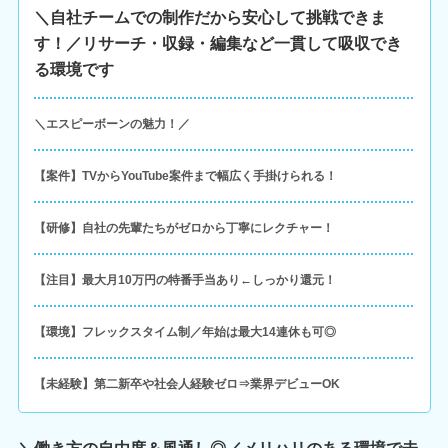
＼自社チームでの制作だから安心して挑戦できま
す！／リサーチ・収録・編集など一貫して吸収でき
る環境です
＼エスピーボーンの魅力！／
【案件】TVからYouTube案件まで幅広く手掛けられる！
【研修】自社の先輩たちがゼロから丁寧にレクチャー！
【注目】最大月10万円の特番手当あり←しっかり還元！
【環境】フレックスタイム制／年始は最大14連休も可◎
【未経験】第二新卒や社会人経験ゼロ⇒業界デビューOK