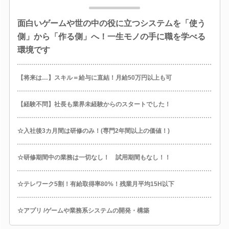
面白いゲームや世の中の役に立つシステムを「使う
側」から「作る側」へ！一生モノの手に職を学べる
環境です
【将来は…】スキル＝給与に直結！月給50万円以上も可
【経験不問】社長も業界未経験からのスタートでした！
☆入社後3カ月間は研修のみ！(専門2年間以上の価値！)
☆研修期間中の業務は一切なし！ 試用期間もなし！！
☆テレワーク5割！有給取得率80%！残業月平均15H以下
☆アプリ /ゲームや業務系システムの開発・構築