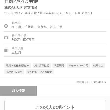
自慢の3カ月研修
株式会社U.P SYSTEM
2.30代7割！23歳/未経験入社⇒年収400万も！リモート可*完休2日
勤務地
埼玉県、千葉県、東京都、神奈川県
初年度年収
300万～500万円
雇用形態
正社員
職種・業種未経験OK
第二新卒歓迎
学歴不問
リモートワーク可
転勤なし
完全週休2日制
女性のおしごと掲載中
掲載終了日：2026/08/06
求人情報
この求人のポイント