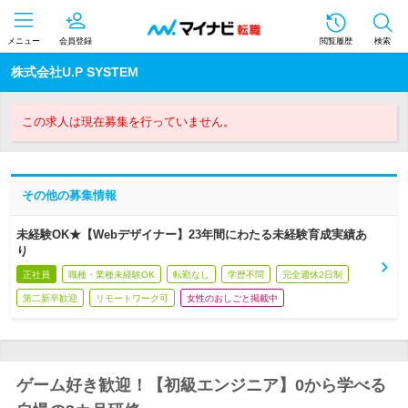
メニュー
会員登録
閲覧履歴
検索
株式会社U.P SYSTEM
この求人は現在募集を行っていません。
その他の募集情報
未経験OK★【Webデザイナー】23年間にわたる未経験育成実績あ
り
正社員
職種・業種未経験OK
転勤なし
学歴不問
完全週休2日制
第二新卒歓迎
リモートワーク可
女性のおしごと掲載中
ゲーム好き歓迎！【初級エンジニア】0から学べる