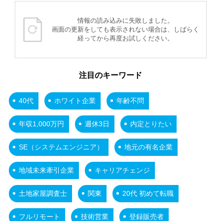
情報の読み込みに失敗しました。
画面の更新をしても表示されない場合は、しばらく
経ってから再度お試しください。
注目のキーワード
40代
ホワイト企業
年齢不問
年収1,000万円
週休3日
内定とりたい
SE（システムエンジニア）
地元の有名企業
地域未来牽引企業
キャリアチェンジ
土地家屋調査士
関東
20代 初めて転職
フルリモート
技術営業
登録販売者