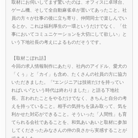
取材にお伺いしてまず驚いたのは、オフィスに卓球台、
ゲーム機、そして全自動麻雀卓が置いてあったこと。社
員の方々が仕事の後に立ち寄り、仲間同士で楽しんでい
るとか。これは福利厚生の一環というだけでなく、「仕
事においてコミュニケーションを大切にして欲しい」と
いう下地社長の考えによるものだそうです。
【取材こぼれ話】
今回の求人情報制作にあたり、社内のアイドル、愛犬の
「くぅ」と「カイ」も含め、たくさんの社員の方に協力
いただきました。「“エンジニアは技術だけを持ってい
ればいい”という時代は終わりました」と語る下地社
長。言われたことをやるだけでなく、きちんと自分の考
えを持っていること。相手の気持ちを汲み取って、気を
利かせた対応ができること。そういった「人間性」も育
てられる会社であることを、和気あいあいと取材に参加
してくださったみなさんの仲の良さから実感することが