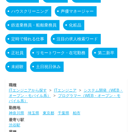
ハウスクリーニング
声優マネージャー
鉄道乗務員・船舶乗務員
化粧品
定時で帰れる仕事
注目の求人検索ワード
正社員
リモートワーク・在宅勤務
第二新卒
未経験
土日祝日休み
職種
ITエンジニアから探す
>
ITエンジニア
>
システム開発（WEB・
オープン・モバイル系）
>
プログラマー（WEB・オープン・モ
バイル系）
勤務地
神奈川県
埼玉県
東京都
千葉県
柏市
最寄り駅
渋谷駅
業種