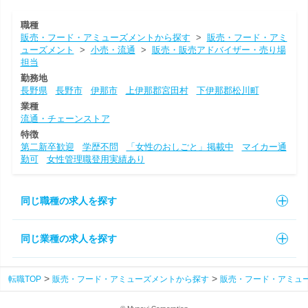
職種
販売・フード・アミューズメントから探す
>
販売・フード・アミ
ューズメント
>
小売・流通
>
販売・販売アドバイザー・売り場
担当
勤務地
長野県
長野市
伊那市
上伊那郡宮田村
下伊那郡松川町
業種
流通・チェーンストア
特徴
第二新卒歓迎
学歴不問
「女性のおしごと」掲載中
マイカー通
勤可
女性管理職登用実績あり
同じ職種の求人を探す
同じ業種の求人を探す
転職TOP
販売・フード・アミューズメントから探す
販売・フード・アミュ