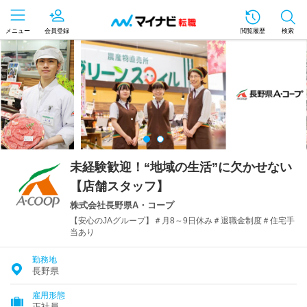
メニュー
会員登録
閲覧履歴
検索
未経験歓迎！“地域の生活”に欠かせない
【店舗スタッフ】
株式会社長野県A・コープ
【安心のJAグループ】＃月8～9日休み＃退職金制度＃住宅手
当あり
勤務地
長野県
雇用形態
正社員