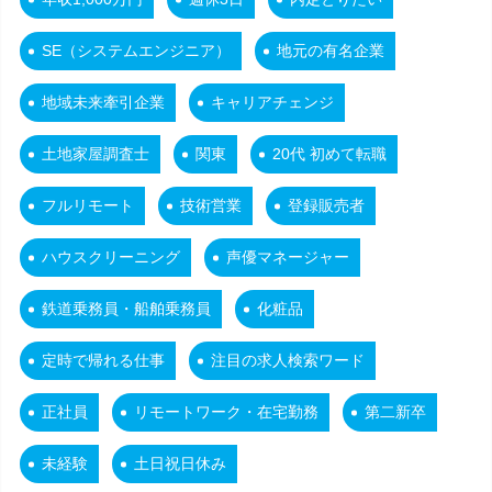
SE（システムエンジニア）
地元の有名企業
地域未来牽引企業
キャリアチェンジ
土地家屋調査士
関東
20代 初めて転職
フルリモート
技術営業
登録販売者
ハウスクリーニング
声優マネージャー
鉄道乗務員・船舶乗務員
化粧品
定時で帰れる仕事
注目の求人検索ワード
正社員
リモートワーク・在宅勤務
第二新卒
未経験
土日祝日休み