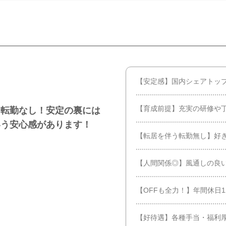
【安定感】国内シェアトップ
【育成前提】充実の研修や丁
う転勤なし！安定の裏には
いう安心感があります！
【転居を伴う転勤無し】好
【人間関係◎】風通しの良い
【OFFも全力！】年間休日1
【好待遇】各種手当・福利