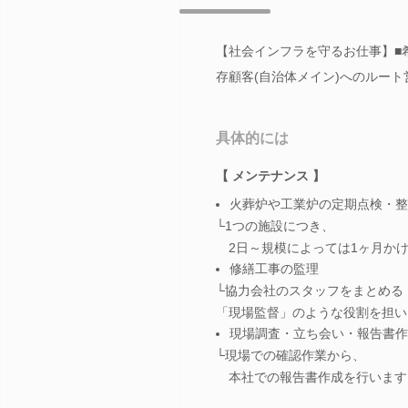
【社会インフラを守るお仕事】■
存顧客(自治体メイン)へのルー
具体的には
【 メンテナンス 】
火葬炉や工業炉の定期点検・整
└1つの施設につき、
2日～規模によっては1ヶ月か
修繕工事の監理
└協力会社のスタッフをまとめる
「現場監督」のような役割を担い
現場調査・立ち会い・報告書作
└現場での確認作業から、
本社での報告書作成を行います