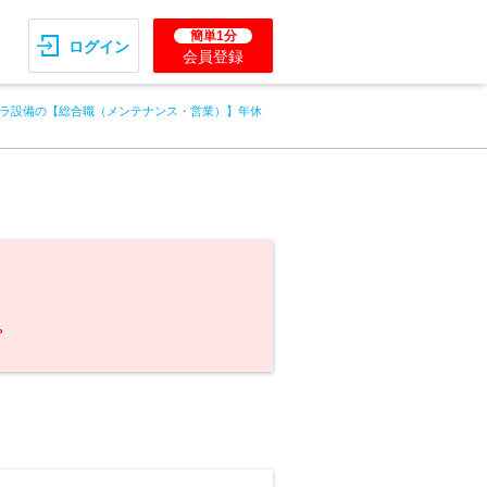
簡単1分
ログイン
会員登録
ラ設備の【総合職（メンテナンス・営業）】年休
。