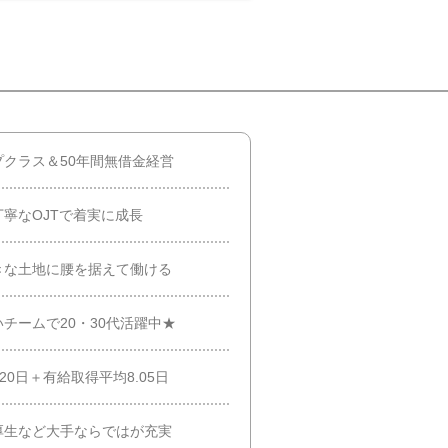
クラス＆50年間無借金経営
寧なOJTで着実に成長
きな土地に腰を据えて働ける
チームで20・30代活躍中★
20日＋有給取得平均8.05日
厚生など大手ならではが充実