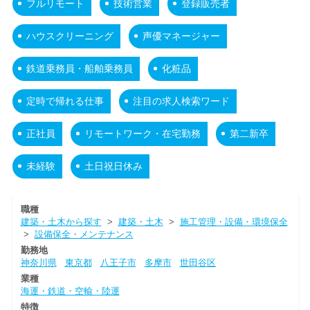
フルリモート
技術営業
登録販売者
ハウスクリーニング
声優マネージャー
鉄道乗務員・船舶乗務員
化粧品
定時で帰れる仕事
注目の求人検索ワード
正社員
リモートワーク・在宅勤務
第二新卒
未経験
土日祝日休み
職種
建築・土木から探す
>
建築・土木
>
施工管理・設備・環境保全
>
設備保全・メンテナンス
勤務地
神奈川県
東京都
八王子市
多摩市
世田谷区
業種
海運・鉄道・空輸・陸運
特徴