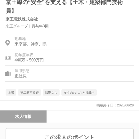
京王線の“安全”を支える【土木・建築部門技術
員】
京王電鉄株式会社
京王グループ｜賞与年3回
勤務地
東京都、神奈川県
初年度年収
440万～500万円
雇用形態
正社員
上場
第二新卒歓迎
転勤なし
女性のおしごと掲載中
掲載終了日：2026/06/29
求人情報
この求人のポイント