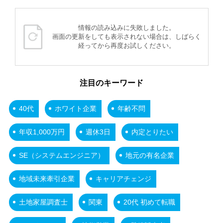
情報の読み込みに失敗しました。
画面の更新をしても表示されない場合は、しばらく
経ってから再度お試しください。
注目のキーワード
40代
ホワイト企業
年齢不問
年収1,000万円
週休3日
内定とりたい
SE（システムエンジニア）
地元の有名企業
地域未来牽引企業
キャリアチェンジ
土地家屋調査士
関東
20代 初めて転職