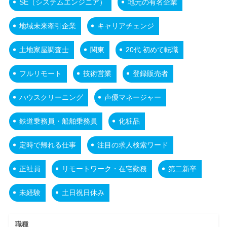
SE（システムエンジニア）
地元の有名企業
地域未来牽引企業
キャリアチェンジ
土地家屋調査士
関東
20代 初めて転職
フルリモート
技術営業
登録販売者
ハウスクリーニング
声優マネージャー
鉄道乗務員・船舶乗務員
化粧品
定時で帰れる仕事
注目の求人検索ワード
正社員
リモートワーク・在宅勤務
第二新卒
未経験
土日祝日休み
職種