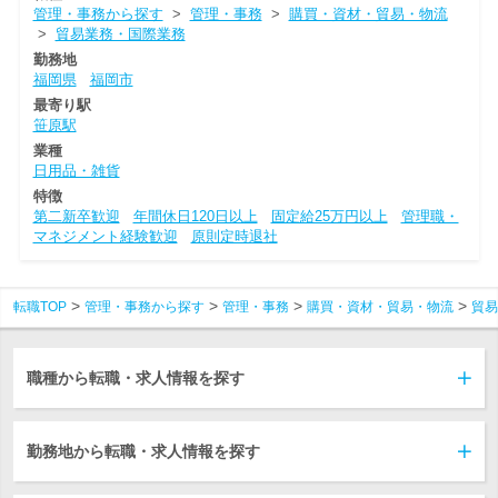
管理・事務から探す
>
管理・事務
>
購買・資材・貿易・物流
>
貿易業務・国際業務
勤務地
福岡県
福岡市
最寄り駅
笹原駅
業種
日用品・雑貨
特徴
第二新卒歓迎
年間休日120日以上
固定給25万円以上
管理職・
マネジメント経験歓迎
原則定時退社
転職TOP
管理・事務から探す
管理・事務
購買・資材・貿易・物流
貿易
職種から転職・求人情報を探す
勤務地から転職・求人情報を探す