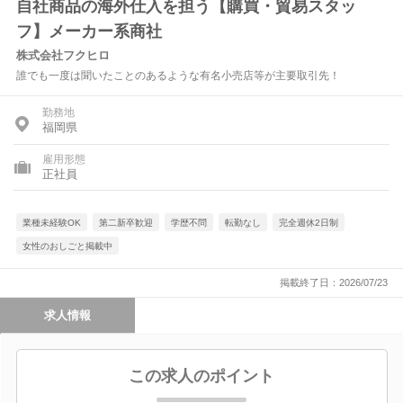
自社商品の海外仕入を担う【購買・貿易スタッ
フ】メーカー系商社
株式会社フクヒロ
誰でも一度は聞いたことのあるような有名小売店等が主要取引先！
勤務地
福岡県
雇用形態
正社員
業種未経験OK
第二新卒歓迎
学歴不問
転勤なし
完全週休2日制
女性のおしごと掲載中
掲載終了日：2026/07/23
求人情報
この求人のポイント