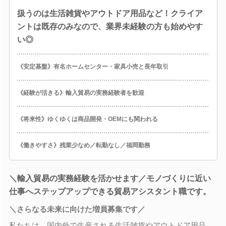
扱うのは生活雑貨やアウトドア用品など！クライア
ントは既存のみなので、業界未経験の方も始めやす
い◎
《安定基盤》有名ホームセンター・家具小売と長年取引
《経験が活きる》輸入貿易の実務経験者を歓迎
《将来性》ゆくゆくは商品開発・OEMにも関われる
《働きやすさ》残業少なめ／転勤なし／福岡勤務
＼輸入貿易の実務経験を活かせます／モノづくりに近い
仕事へステップアップできる貿易アシスタント職です。
＼さらなる未来に向けた増員募集です／
私たちは、国内外で生産される生活雑貨やアウトドア用品