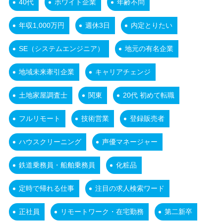
40代
ホワイト企業
年齢不問
年収1,000万円
週休3日
内定とりたい
SE（システムエンジニア）
地元の有名企業
地域未来牽引企業
キャリアチェンジ
土地家屋調査士
関東
20代 初めて転職
フルリモート
技術営業
登録販売者
ハウスクリーニング
声優マネージャー
鉄道乗務員・船舶乗務員
化粧品
定時で帰れる仕事
注目の求人検索ワード
正社員
リモートワーク・在宅勤務
第二新卒