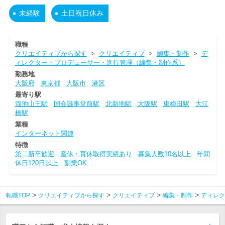
未経験
土日祝日休み
職種
クリエイティブから探す
>
クリエイティブ
>
編集・制作
>
デ
ィレクター・プロデューサー・進行管理（編集・制作系）
勤務地
大阪府
東京都
大阪市
港区
最寄り駅
溜池山王駅
国会議事堂前駅
北新地駅
大阪駅
東梅田駅
大江
橋駅
業種
インターネット関連
特徴
第二新卒歓迎
産休・育休取得実績あり
募集人数10名以上
年間
休日120日以上
副業OK
転職TOP
クリエイティブから探す
クリエイティブ
編集・制作
ディレク