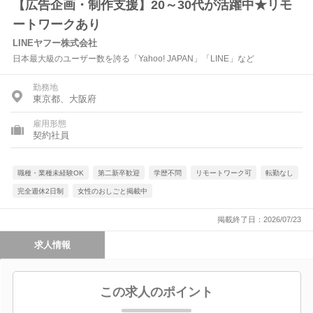
【広告企画・制作支援】20～30代が活躍中★リモ
ートワークあり
LINEヤフー株式会社
日本最大級のユーザー数を誇る「Yahoo! JAPAN」「LINE」など
勤務地
東京都、大阪府
雇用形態
契約社員
職種・業種未経験OK
第二新卒歓迎
学歴不問
リモートワーク可
転勤なし
完全週休2日制
女性のおしごと掲載中
掲載終了日：2026/07/23
求人情報
この求人のポイント