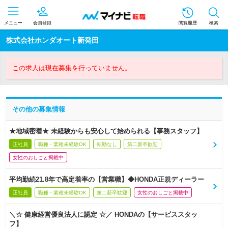
メニュー
会員登録
閲覧履歴
検索
株式会社ホンダオート新発田
この求人は現在募集を行っていません。
その他の募集情報
★地域密着★ 未経験からも安心して始められる【事務スタッフ】
正社員
職種・業種未経験OK
転勤なし
第二新卒歓迎
女性のおしごと掲載中
平均勤続21.8年で高定着率の【営業職】◆HONDA正規ディーラー
正社員
職種・業種未経験OK
第二新卒歓迎
女性のおしごと掲載中
＼☆ 健康経営優良法人に認定 ☆／ HONDAの【サービススタッ
フ】