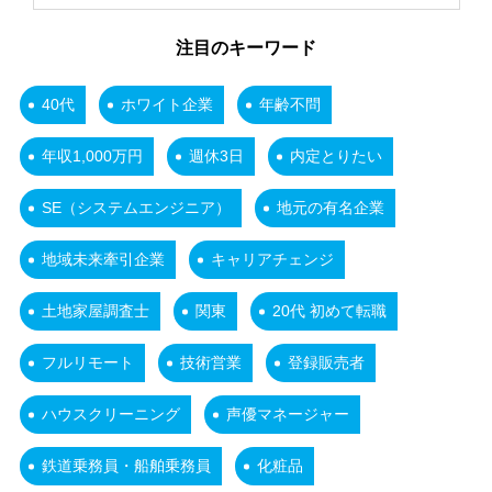
注目のキーワード
40代
ホワイト企業
年齢不問
年収1,000万円
週休3日
内定とりたい
SE（システムエンジニア）
地元の有名企業
地域未来牽引企業
キャリアチェンジ
土地家屋調査士
関東
20代 初めて転職
フルリモート
技術営業
登録販売者
ハウスクリーニング
声優マネージャー
鉄道乗務員・船舶乗務員
化粧品