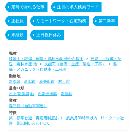
定時で帰れる仕事
注目の求人検索ワード
正社員
リモートワーク・在宅勤務
第二新卒
未経験
土日祝日休み
職種
技能工・設備・配送・農林水産 他から探す
>
技能工・設備・配
送・農林水産 他
>
技能工（整備・生産・製造・工事）
>
整
備・メカニック（自動車・二輪車）
勤務地
新潟県
新潟市
新発田市
村上市
最寄り駅
村上(新潟県)駅
西新発田駅
新津駅
業種
専門店（自動車関連）
特徴
第二新卒歓迎
再雇用制度あり
残業月30時間以内
U・Iターン歓
迎
電話問い合わせOK