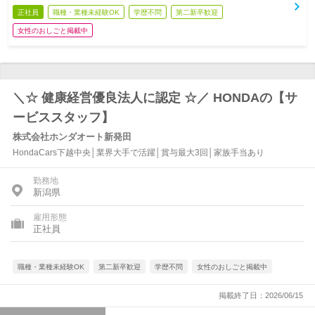
正社員
職種・業種未経験OK
学歴不問
第二新卒歓迎
女性のおしごと掲載中
＼☆ 健康経営優良法人に認定 ☆／ HONDAの【サ
ービススタッフ】
株式会社ホンダオート新発田
HondaCars下越中央│業界大手で活躍│賞与最大3回│家族手当あり
勤務地
新潟県
雇用形態
正社員
職種・業種未経験OK
第二新卒歓迎
学歴不問
女性のおしごと掲載中
掲載終了日：2026/06/15