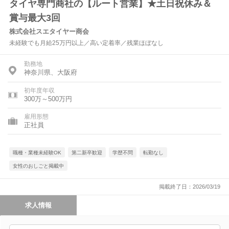
タイヤ専門商社の【ルート営業】★土日祝休み＆
賞与最大3回
株式会社スエタイヤー商会
未経験でも月給25万円以上／高い定着率／残業ほぼなし
勤務地
神奈川県、大阪府
初年度年収
300万～500万円
雇用形態
正社員
職種・業種未経験OK
第二新卒歓迎
学歴不問
転勤なし
女性のおしごと掲載中
掲載終了日：2026/03/19
求人情報