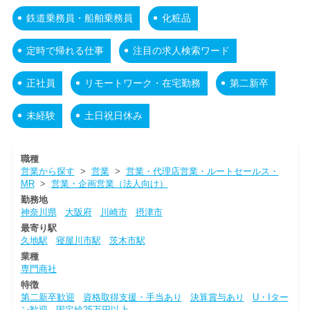
鉄道乗務員・船舶乗務員
化粧品
定時で帰れる仕事
注目の求人検索ワード
正社員
リモートワーク・在宅勤務
第二新卒
未経験
土日祝日休み
職種
営業から探す
>
営業
>
営業・代理店営業・ルートセールス・
MR
>
営業・企画営業（法人向け）
勤務地
神奈川県
大阪府
川崎市
摂津市
最寄り駅
久地駅
寝屋川市駅
茨木市駅
業種
専門商社
特徴
第二新卒歓迎
資格取得支援・手当あり
決算賞与あり
U・Iター
ン歓迎
固定給25万円以上