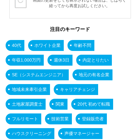
画面の更新をしても表示されない場合は、しばらく
経ってから再度お試しください。
注目のキーワード
40代
ホワイト企業
年齢不問
年収1,000万円
週休3日
内定とりたい
SE（システムエンジニア）
地元の有名企業
地域未来牽引企業
キャリアチェンジ
土地家屋調査士
関東
20代 初めて転職
フルリモート
技術営業
登録販売者
ハウスクリーニング
声優マネージャー