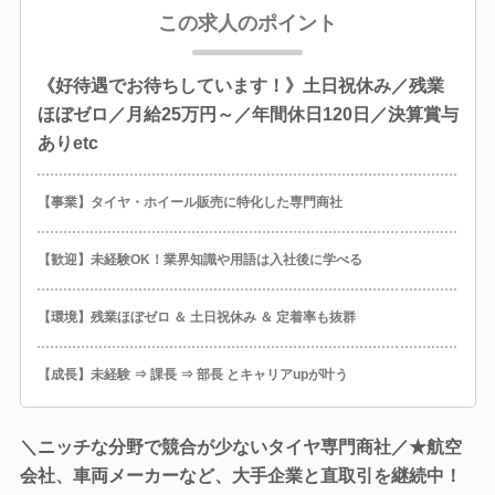
この求人のポイント
《好待遇でお待ちしています！》土日祝休み／残業
ほぼゼロ／月給25万円～／年間休日120日／決算賞与
ありetc
【事業】タイヤ・ホイール販売に特化した専門商社
【歓迎】未経験OK！業界知識や用語は入社後に学べる
【環境】残業ほぼゼロ ＆ 土日祝休み ＆ 定着率も抜群
【成長】未経験 ⇒ 課長 ⇒ 部長 とキャリアupが叶う
＼ニッチな分野で競合が少ないタイヤ専門商社／★航空
会社、車両メーカーなど、大手企業と直取引を継続中！