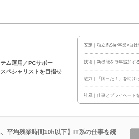
安定｜独立系SIer事業×自
技術｜新機能を毎年追加す
テム運用／PCサポー
でスペシャリストを目指せ
魅力｜「困った！」を助け
社風｜仕事とプライベート
、平均残業時間10h以下】IT系の仕事を続