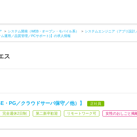
ア
システム開発（WEB・オープン・モバイル系）
システムエンジニア（アプリ設計
テム運用／品質管理／PCサポート)】の求人情報
エス
SE・PG／クラウドサーバ保守／他）】
正社員
完全週休2日制
第二新卒歓迎
リモートワーク可
女性のおしごと掲