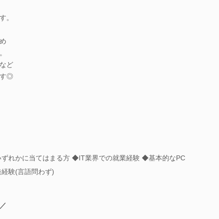
す。
め
。
など
す◎
いずれかに当てはまる方 ◆IT業界での就業経験 ◆基本的なPC
経験(言語問わず)
／