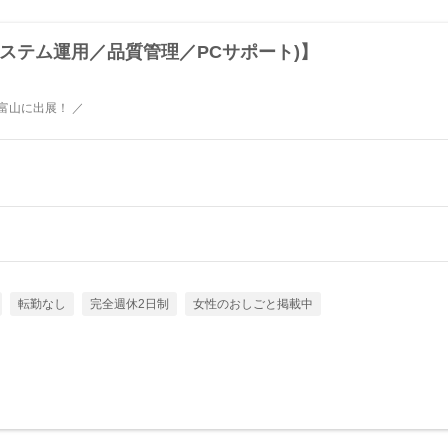
ステム運用／品質管理／PCサポート)】
 富山に出展！ ／
転勤なし
完全週休2日制
女性のおしごと掲載中