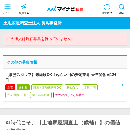
メニュー
会員登録
閲覧履歴
検索
土地家屋調査士法人 長島事務所
この求人は現在募集を行っていません。
その他の募集情報
【事務スタッフ】未経験OK！ねらい目の安定業界 ☆年間休日124
日
新着
正社員
職種・業種未経験OK
転勤なし
学歴不問
完全週休2日制
第二新卒歓迎
女性のおしごと掲載中
AI時代こそ、【土地家屋調査士（候補）】の価値