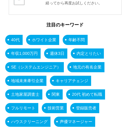
経ってから再度お試しください。
注目のキーワード
40代
ホワイト企業
年齢不問
年収1,000万円
週休3日
内定とりたい
SE（システムエンジニア）
地元の有名企業
地域未来牽引企業
キャリアチェンジ
土地家屋調査士
関東
20代 初めて転職
フルリモート
技術営業
登録販売者
ハウスクリーニング
声優マネージャー