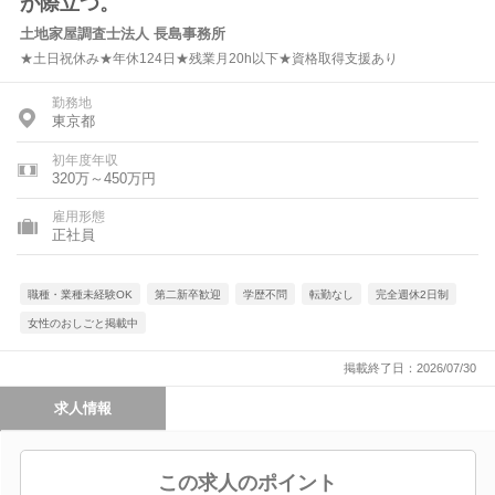
が際立つ。
土地家屋調査士法人 長島事務所
★土日祝休み★年休124日★残業月20h以下★資格取得支援あり
勤務地
東京都
初年度年収
320万～450万円
雇用形態
正社員
職種・業種未経験OK
第二新卒歓迎
学歴不問
転勤なし
完全週休2日制
女性のおしごと掲載中
掲載終了日：2026/07/30
求人情報
この求人のポイント