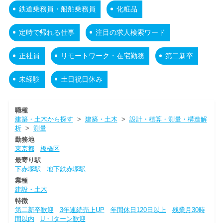
鉄道乗務員・船舶乗務員
化粧品
定時で帰れる仕事
注目の求人検索ワード
正社員
リモートワーク・在宅勤務
第二新卒
未経験
土日祝日休み
職種
建築・土木から探す
>
建築・土木
>
設計・積算・測量・構造解
析
>
測量
勤務地
東京都
板橋区
最寄り駅
下赤塚駅
地下鉄赤塚駅
業種
建設・土木
特徴
第二新卒歓迎
3年連続売上UP
年間休日120日以上
残業月30時
間以内
U・Iターン歓迎