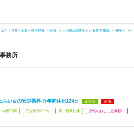
設計・積算・測量・構造解析
測量
土地家屋調査士法人 長島事務所
AI時代こそ
島事務所
らい目の安定業界 ☆年間休日124日
正社員
新着
学歴不問
完全週休2日制
第二新卒歓迎
女性のおしごと掲載中