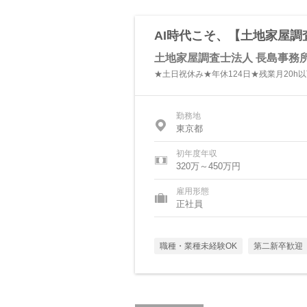
AI時代こそ、【土地家屋
土地家屋調査士法人 長島事務
★土日祝休み★年休124日★残業月20h
勤務地
東京都
初年度年収
320万～450万円
雇用形態
正社員
職種・業種未経験OK
第二新卒歓迎